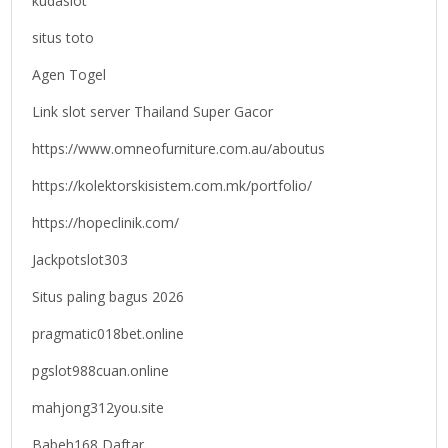
kudaslot
situs toto
Agen Togel
Link slot server Thailand Super Gacor
https://www.omneofurniture.com.au/aboutus
https://kolektorskisistem.com.mk/portfolio/
https://hopeclinik.com/
Jackpotslot303
Situs paling bagus 2026
pragmatic018bet.online
pgslot988cuan.online
mahjong312you.site
Babeh168 Daftar