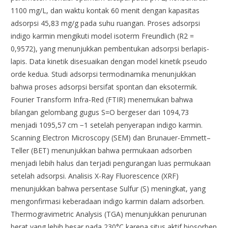
1100 mg/L, dan waktu kontak 60 menit dengan kapasitas
adsorpsi 45,83 mg/g pada suhu ruangan. Proses adsorpsi
indigo karmin mengikuti model isoterm Freundlich (R2 =
0,9572), yang menunjukkan pembentukan adsorpsi berlapis-
lapis. Data kinetik disesuaikan dengan model kinetik pseudo
orde kedua. Studi adsorpsi termodinamika menunjukkan
bahwa proses adsorpsi bersifat spontan dan eksotermik.
Fourier Transform Infra-Red (FTIR) menemukan bahwa
bilangan gelombang gugus S=O bergeser dari 1094,73
menjadi 1095,57 cm −1 setelah penyerapan indigo karmin.
Scanning Electron Microscopy (SEM) dan Brunauer-Emmett–
Teller (BET) menunjukkan bahwa permukaan adsorben
menjadi lebih halus dan terjadi pengurangan luas permukaan
setelah adsorpsi. Analisis X-Ray Fluorescence (XRF)
menunjukkan bahwa persentase Sulfur (S) meningkat, yang
mengonfirmasi keberadaan indigo karmin dalam adsorben.
Thermogravimetric Analysis (TGA) menunjukkan penurunan
berat yang lebih besar pada 230°C karena situs aktif biosorben