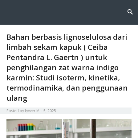
Fyvver menghadirkan inovasi dan edukasi di bidang kimia lingkungan,
Fyvver: Inovasi dan Edukasi di
membahas solusi ilmiah untuk menjaga alam melalui teknologi, riset, dan
kesadaran berkelanjutan.
Bidang Kimia Lingkungan
Bahan berbasis lignoselulosa dari
limbah sekam kapuk ( Ceiba
Pentandra L. Gaertn ) untuk
penghilangan zat warna indigo
karmin: Studi isoterm, kinetika,
termodinamika, dan penggunaan
ulang
Posted by
fyvver
Mei 5, 2025