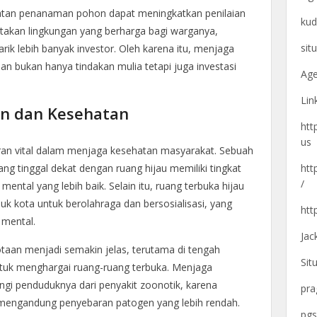
giatan penanaman pohon dapat meningkatkan penilaian
kud
ptakan lingkungan yang berharga bagi warganya,
sit
rik lebih banyak investor. Oleh karena itu, menjaga
an bukan hanya tindakan mulia tetapi juga investasi
Age
Lin
an dan Kesehatan
htt
us
ran vital dalam menjaga kesehatan masyarakat. Sebuah
htt
g tinggal dekat dengan ruang hijau memiliki tingkat
/
ental yang lebih baik. Selain itu, ruang terbuka hijau
 kota untuk berolahraga dan bersosialisasi, yang
htt
 mental.
Jac
otaan menjadi semakin jelas, terutama di tengah
Sit
tuk menghargai ruang-ruang terbuka. Menjaga
ngi penduduknya dari penyakit zoonotik, karena
pra
mengandung penyebaran patogen yang lebih rendah.
pgs