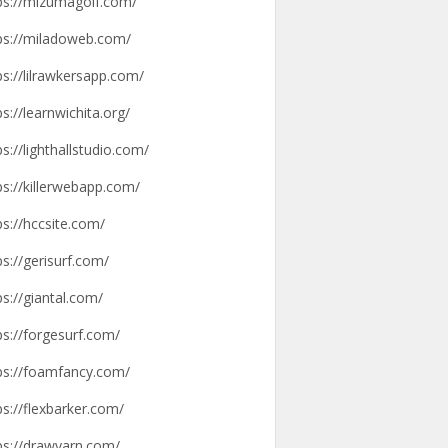
ps://mizumagolf.com/
ps://miladoweb.com/
ps://lilrawkersapp.com/
ps://learnwichita.org/
ps://lighthallstudio.com/
ps://killerwebapp.com/
ps://hccsite.com/
ps://gerisurf.com/
ps://giantal.com/
ps://forgesurf.com/
ps://foamfancy.com/
ps://flexbarker.com/
ps://drawyarn.com/