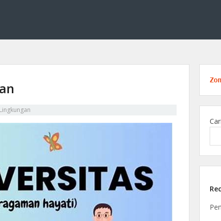
ang kimia lingkungan, membahas solusi ilmiah untuk menjaga alam melalui tekno
 Edukasi di Bidang Kimia Lingku
Zo
aan
 Lingkungan
Car
Rec
Pen