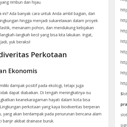
ang rimbun dan hijau.
htt
 ini? Ada banyak cara untuk Anda ambil bagian, dari
htt
ingkungan hingga menjadi sukarelawan dalam proyek
plastik, menanam pohon, dan mendukung kebijakan
htt
 langkah-langkah kecil yang bisa kita lakukan. Ingat,
htt
Jadi, yuk beraksi!
htt
iveritas Perkotaan
htt
dan Ekonomis
htt
htt
iliki dampak positif pada ekologi, tetapi juga
dak dapat diabaikan. Di tengah meningkatnya isu
S
lo
ngkatkan keanekaragaman hayati dalam kota bisa
pra
 Lingkungan perkotaan yang kaya biodiveritas berperan
em, yang akan berdampak pada penurunan bencana alam
slo
 banjir akibat drainase buruk.
si