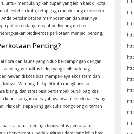
htt
aru untuk mendukung kehidupan yang lebih baik di kota.
mbah estetika kota, tetapi juga mendukung ekosistem
htt
h Anda berpikir betapa membosankan dan sterilnya
htt
npa pohon rindang tempat berlindung dari terik
eningkatkan biodiveritas perkotaan menjadi penting.
htt
Perkotaan Penting?
htt
htt
oal flora dan fauna yang hidup berdampingan dengan
htt
kaitan dengan kualitas hidup yang lebih baik bagi
dan hewan di kota bisa memperkaya ekosistem dan
htt
uduknya. Memang, hidup di kota menghadirkan
htt
ra bising, dan stres bisa berdampak buruk bagi kita.
n keanekaragaman hayatinya bisa menjadi oase yang
htt
. Plis deh, siapa yang gak suka nongkrong di taman
htt
htt
pa kita harus menjaga biodiveritas perkotaan.
jau berkontribusi pada kualitas udara yang lebih baik