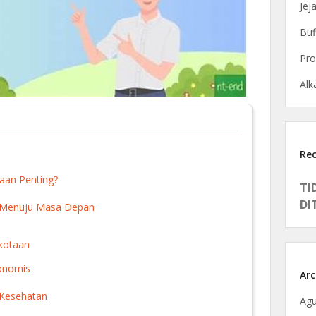
Jej
Buf
Pro
Alka
Re
aan Penting?
TI
DI
h Menuju Masa Depan
rkotaan
onomis
Arc
 Kesehatan
Agu