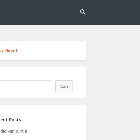
logi, riset, dan kesadaran berkelanjutan.
ngan
na Novel
i
Cari
ent Posts
didikan Kimia