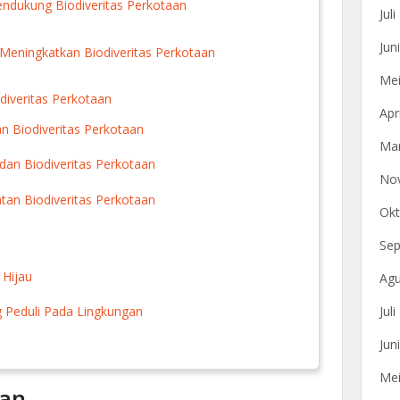
Mendukung Biodiveritas Perkotaan
Jul
Jun
Meningkatkan Biodiveritas Perkotaan
Mei
diveritas Perkotaan
Apr
 Biodiveritas Perkotaan
Mar
an Biodiveritas Perkotaan
No
tan Biodiveritas Perkotaan
Okt
Sep
Hijau
Agu
Jul
Peduli Pada Lingkungan
Jun
Mei
aan