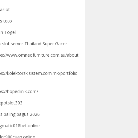
aslot
us toto
n Togel
k slot server Thailand Super Gacor
ps://www.omneofurniture.com.au/about
ps://kolektorskisistem.com.mk/portfolio
ps://hopeclinik.com/
kpotslot303
us paling bagus 2026
gmatic018bet.online
lot988cuan.online