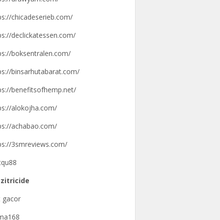
ps://chicadeserieb.com/
ps://declickatessen.com/
ps://boksentralen.com/
ps://binsarhutabarat.com/
ps://benefitsofhemp.net/
ps://alokojha.com/
ps://achabao.com/
ps://3smreviews.com/
tqu88
zitricide
t gacor
gma168