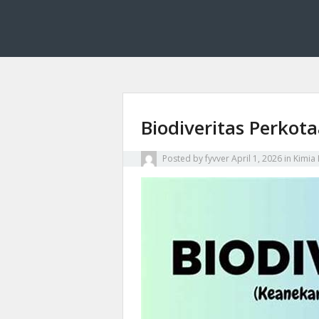
Fyvver menghadirkan inovasi dan edukasi di bid
Fyvver: Inovasi dan
Biodiveritas Perkot
Posted by
fyvver
April 1, 2026
in
Kimia