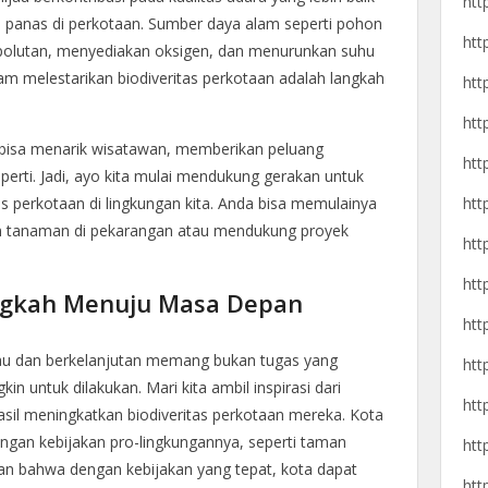
htt
panas di perkotaan. Sumber daya alam seperti pohon
htt
lutan, menyediakan oksigen, dan menurunkan suhu
alam melestarikan biodiveritas perkotaan adalah langkah
htt
htt
 bisa menarik wisatawan, memberikan peluang
htt
perti. Jadi, ayo kita mulai mendukung gerakan untuk
htt
s perkotaan di lingkungan kita. Anda bisa memulainya
m tanaman di pekarangan atau mendukung proyek
htt
htt
angkah Menuju Masa Depan
htt
jau dan berkelanjutan memang bukan tugas yang
htt
in untuk dilakukan. Mari kita ambil inspirasi dari
htt
hasil meningkatkan biodiveritas perkotaan mereka. Kota
dengan kebijakan pro-lingkungannya, seperti taman
htt
kan bahwa dengan kebijakan yang tepat, kota dapat
htt