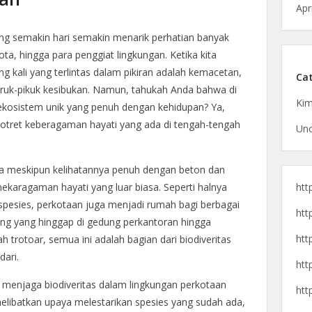
Apr
ang semakin hari semakin menarik perhatian banyak
kota, hingga para penggiat lingkungan. Ketika kita
ng kali yang terlintas dalam pikiran adalah kemacetan,
Cat
iruk-pikuk kesibukan. Namun, tahukah Anda bahwa di
Kim
 ekosistem unik yang penuh dengan kehidupan? Ya,
 potret keberagaman hayati yang ada di tengah-tengah
Unc
 meskipun kelihatannya penuh dengan beton dan
htt
anekaragaman hayati yang luar biasa. Seperti halnya
pesies, perkotaan juga menjadi rumah bagi berbagai
htt
rung yang hinggap di gedung perkantoran hingga
htt
h trotoar, semua ini adalah bagian dari biodiveritas
dari.
htt
 menjaga biodiveritas dalam lingkungan perkotaan
htt
 melibatkan upaya melestarikan spesies yang sudah ada,