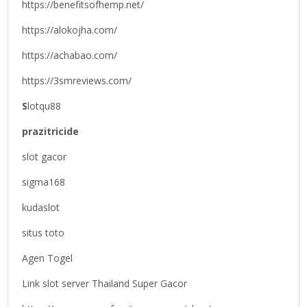
https://benefitsofhemp.net/
https://alokojha.com/
https://achabao.com/
https://3smreviews.com/
S
lotqu88
prazitricide
slot gacor
sigma168
kudaslot
situs toto
Agen Togel
Link slot server Thailand Super Gacor