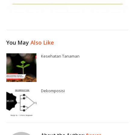
You May
Also Like
Kesehatan Tanaman
Dekomposisi