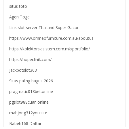
situs toto
Agen Togel
Link slot server Thailand Super Gacor
https://www.omneofurniture.com.au/aboutus
https://kolektorskisistem.com.mk/portfolio/
https://hopeclinik.com/
Jackpotslot303
Situs paling bagus 2026
pragmatic018bet.online
pgslot988cuan.online
mahjong312you.site
Babeh168 Daftar