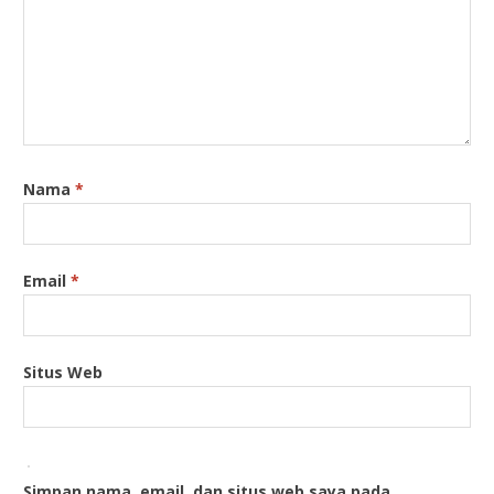
Nama
*
Email
*
Situs Web
Simpan nama, email, dan situs web saya pada