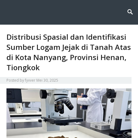
Fyvver menghadirkan inovasi dan edukasi di bidang kimia lingkungan,
Fyvver: Inovasi dan Edukasi di
membahas solusi ilmiah untuk menjaga alam melalui teknologi, riset, dan
kesadaran berkelanjutan.
Bidang Kimia Lingkungan
Distribusi Spasial dan Identifikasi
Sumber Logam Jejak di Tanah Atas
di Kota Nanyang, Provinsi Henan,
Tiongkok
Posted by
fyvver
Mei 30, 2025