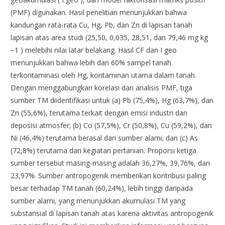
(PMF) digunakan. Hasil penelitian menunjukkan bahwa
kandungan rata-rata Cu, Hg, Pb, dan Zn di lapisan tanah
lapisan atas area studi (25,50, 0,035, 28,51, dan 79,46 mg kg
−1 ) melebihi nilai latar belakang. Hasil CF dan I geo
menunjukkan bahwa lebih dari 60% sampel tanah
terkontaminasi oleh Hg, kontaminan utama dalam tanah.
Dengan menggabungkan korelasi dan analisis PMF, tiga
sumber TM diidentifikasi untuk (a) Pb (75,4%), Hg (63,7%), dan
Zn (55,6%), terutama terkait dengan emisi industri dan
deposisi atmosfer; (b) Co (57,5%), Cr (50,8%), Cu (59,2%), dan
Ni (46,4%) terutama berasal dari sumber alami; dan (c) As
(72,8%) terutama dari kegiatan pertanian. Proporsi ketiga
sumber tersebut masing-masing adalah 36,27%, 39,76%, dan
23,97%. Sumber antropogenik memberikan kontribusi paling
besar terhadap TM tanah (60,24%), lebih tinggi daripada
sumber alami, yang menunjukkan akumulasi TM yang
substansial di lapisan tanah atas karena aktivitas antropogenik