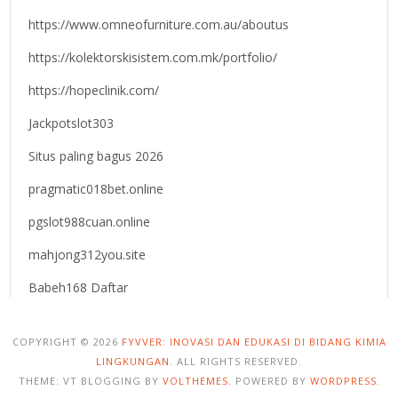
https://www.omneofurniture.com.au/aboutus
https://kolektorskisistem.com.mk/portfolio/
https://hopeclinik.com/
Jackpotslot303
Situs paling bagus 2026
pragmatic018bet.online
pgslot988cuan.online
mahjong312you.site
Babeh168 Daftar
COPYRIGHT © 2026
FYVVER: INOVASI DAN EDUKASI DI BIDANG KIMIA
LINGKUNGAN
. ALL RIGHTS RESERVED.
THEME: VT BLOGGING BY
VOLTHEMES
. POWERED BY
WORDPRESS
.