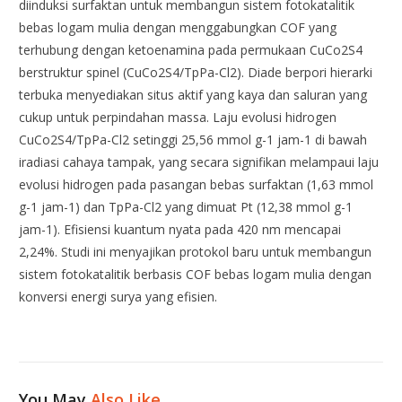
diinduksi surfaktan untuk membangun sistem fotokatalitik
bebas logam mulia dengan menggabungkan COF yang
terhubung dengan ketoenamina pada permukaan CuCo2S4
berstruktur spinel (CuCo2S4/TpPa-Cl2). Diade berpori hierarki
terbuka menyediakan situs aktif yang kaya dan saluran yang
cukup untuk perpindahan massa. Laju evolusi hidrogen
CuCo2S4/TpPa-Cl2 setinggi 25,56 mmol g-1 jam-1 di bawah
iradiasi cahaya tampak, yang secara signifikan melampaui laju
evolusi hidrogen pada pasangan bebas surfaktan (1,63 mmol
g-1 jam-1) dan TpPa-Cl2 yang dimuat Pt (12,38 mmol g-1
jam-1). Efisiensi kuantum nyata pada 420 nm mencapai
2,24%. Studi ini menyajikan protokol baru untuk membangun
sistem fotokatalitik berbasis COF bebas logam mulia dengan
konversi energi surya yang efisien.
You May
Also Like