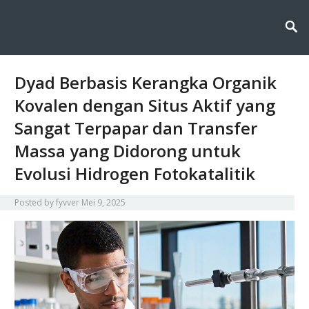
Fyvver menghadirkan inovasi dan edukasi di bidang kimia lingkungan,
Fyvver: Inovasi dan Edukasi di
membahas solusi ilmiah untuk menjaga alam melalui teknologi, riset, dan
kesadaran berkelanjutan.
Bidang Kimia Lingkungan
Dyad Berbasis Kerangka Organik
Kovalen dengan Situs Aktif yang
Sangat Terpapar dan Transfer
Massa yang Didorong untuk
Evolusi Hidrogen Fotokatalitik
Posted by
fyvver
Mei 9, 2025