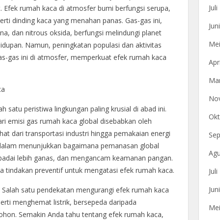
Jul
 Efek rumah kaca di atmosfer bumi berfungsi serupa,
erti dinding kaca yang menahan panas. Gas-gas ini,
Jun
, dan nitrous oksida, berfungsi melindungi planet
Mei
dupan. Namun, peningkatan populasi dan aktivitas
s-gas ini di atmosfer, memperkuat efek rumah kaca
Apr
Mar
ca
No
satu peristiwa lingkungan paling krusial di abad ini.
Okt
ri emisi gas rumah kaca global disebabkan oleh
ihat dari transportasi industri hingga pemakaian energi
Sep
mendalam menunjukkan bagaimana pemanasan global
Agu
adai lebih ganas, dan mengancam keamanan pangan.
 tindakan preventif untuk mengatasi efek rumah kaca.
Jul
Jun
lly”? Salah satu pendekatan mengurangi efek rumah kaca
perti menghemat listrik, bersepeda daripada
Mei
on. Semakin Anda tahu tentang efek rumah kaca,