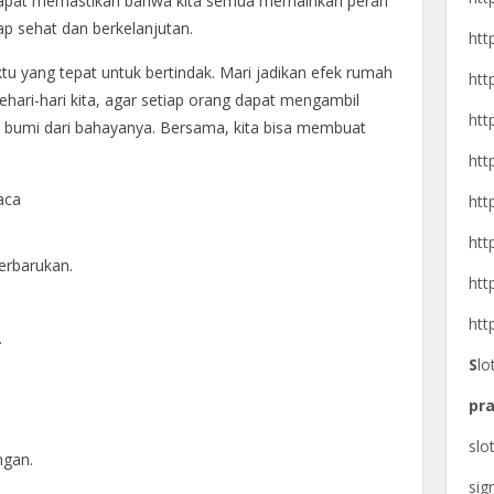
apat memastikan bahwa kita semua memainkan peran
ap sehat dan berkelanjutan.
htt
u yang tepat untuk bertindak. Mari jadikan efek rumah
htt
ehari-hari kita, agar setiap orang dapat mengambil
htt
 bumi dari bahayanya. Bersama, kita bisa membuat
htt
aca
htt
htt
erbarukan.
htt
htt
.
S
lo
pra
slo
ngan.
si