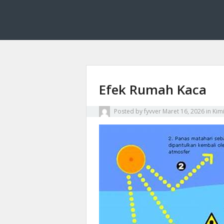
Fyvver menghadirkan inovasi dan edukasi di bid
Fyvver: Inovasi dan
Efek Rumah Kaca
Posted by
fyvver
Maret 16, 2026
in
Kim