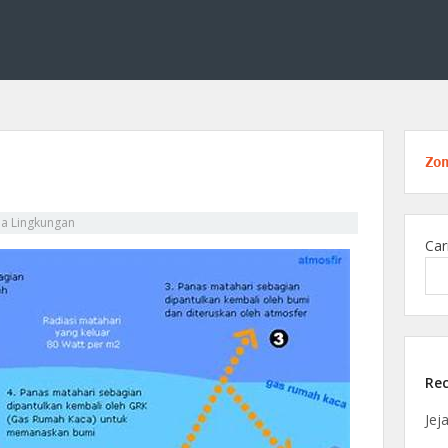
ang kimia lingkungan, membahas solusi ilmiah untuk menjaga alam melalui tekno
 Edukasi di Bidang Kimia Lingku
Zo
ia Lingkungan
Car
Rec
Jej