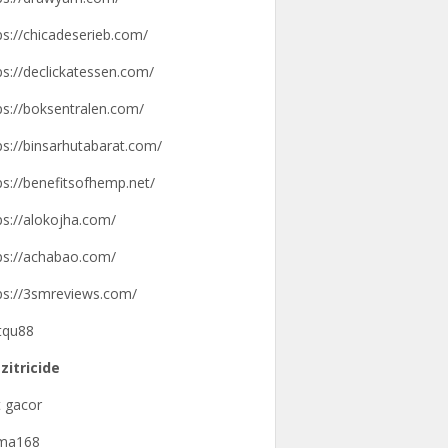
ps://chicadeserieb.com/
ps://declickatessen.com/
ps://boksentralen.com/
ps://binsarhutabarat.com/
ps://benefitsofhemp.net/
ps://alokojha.com/
ps://achabao.com/
ps://3smreviews.com/
tqu88
zitricide
t gacor
gma168