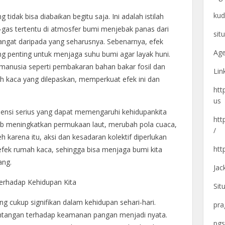
kud
idak bisa diabaikan begitu saja. Ini adalah istilah
as tertentu di atmosfer bumi menjebak panas dari
sit
hangat daripada yang seharusnya. Sebenarnya, efek
Age
g penting untuk menjaga suhu bumi agar layak huni.
manusia seperti pembakaran bahan bakar fosil dan
Lin
h kaca yang dilepaskan, memperkuat efek ini dan
htt
us
si serius yang dapat memengaruhi kehidupankita
htt
utub meningkatkan permukaan laut, merubah pola cuaca,
/
 karena itu, aksi dan kesadaran kolektif diperlukan
htt
fek rumah kaca, sehingga bisa menjaga bumi kita
ang.
Jac
rhadap Kehidupan Kita
Sit
g cukup signifikan dalam kehidupan sehari-hari.
pra
ntangan terhadap keamanan pangan menjadi nyata.
pgs