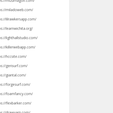
ps://mizumagolf.com/
ps://miladoweb.com/
ps://lilrawkersapp.com/
ps://learnwichita.org/
ps://lighthallstudio.com/
ps://killerwebapp.com/
ps://hccsite.com/
ps://gerisurf.com/
ps://giantal.com/
ps://forgesurf.com/
ps://foamfancy.com/
ps://flexbarker.com/
ps://drawyarn.com/