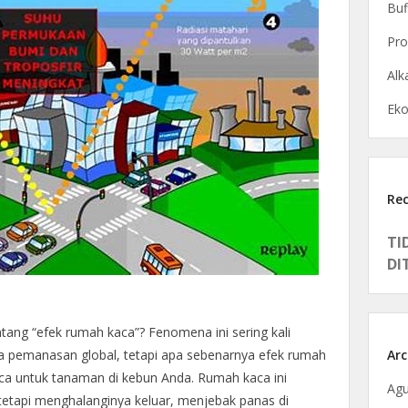
Buf
Pro
Alka
Eko
Re
TI
DI
ng “efek rumah kaca”? Fenomena ini sering kali
Arc
a pemanasan global, tetapi apa sebenarnya efek rumah
ca untuk tanaman di kebun Anda. Rumah kaca ini
Agu
etapi menghalanginya keluar, menjebak panas di