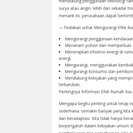
mendukung penggunaan teknologi ramah
surya atau angin, lebih dari sekadar tr
menarik ini, perusahaan dapat berlomb
—Tindakan untuk Mengurangi Efek R
Mengurangi penggunaan kendaraan pr
Menanam pohon dan memperluas ruan
Menerapkan efisiensi energi di r
energi.
Mengurangi, menggunakan kembali,
Mengurangi konsumsi dan pemboro
Mendukung kebijakan yang memprom
terbarukan.
Pentingnya Informasi Efek Rumah Kac
Mengapa begitu penting untuk tetap t
sederhana: semakin banyak yang kita k
dan beradaptasi. Kita tidak hanya bera
berpengaruh dalam kebijakan umum da