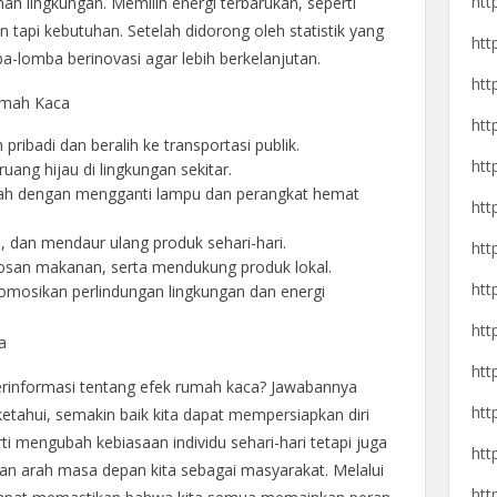
htt
 lingkungan. Memilih energi terbarukan, seperti
en tapi kebutuhan. Setelah didorong oleh statistik yang
htt
a-lomba berinovasi agar lebih berkelanjutan.
htt
umah Kaca
htt
ibadi dan beralih ke transportasi publik.
htt
g hijau di lingkungan sekitar.
umah dengan mengganti lampu dan perangkat hemat
htt
 dan mendaur ulang produk sehari-hari.
htt
san makanan, serta mendukung produk lokal.
htt
osikan perlindungan lingkungan dan energi
htt
a
htt
erinformasi tentang efek rumah kaca? Jawabannya
htt
etahui, semakin baik kita dapat mempersiapkan diri
rti mengubah kebiasaan individu sehari-hari tetapi juga
htt
n arah masa depan kita sebagai masyarakat. Melalui
htt