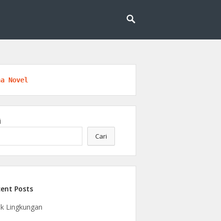
logi, riset, dan kesadaran berkelanjutan.
ngan
na Novel
i
Cari
ent Posts
ak Lingkungan