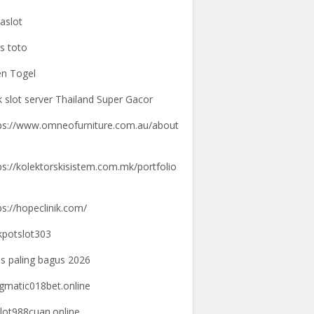
aslot
us toto
n Togel
k slot server Thailand Super Gacor
ps://www.omneofurniture.com.au/about
ps://kolektorskisistem.com.mk/portfolio
ps://hopeclinik.com/
kpotslot303
us paling bagus 2026
gmatic018bet.online
lot988cuan.online