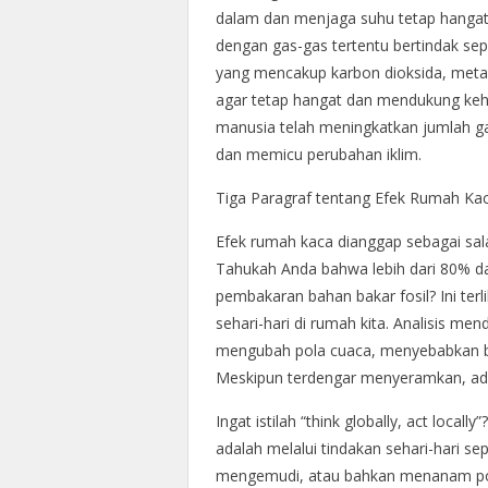
dalam dan menjaga suhu tetap hangat.
dengan gas-gas tertentu bertindak sep
yang mencakup karbon dioksida, metana
agar tetap hangat dan mendukung kehi
manusia telah meningkatkan jumlah ga
dan memicu perubahan iklim.
Tiga Paragraf tentang Efek Rumah Ka
Efek rumah kaca dianggap sebagai salah 
Tahukah Anda bahwa lebih dari 80% da
pembakaran bahan bakar fosil? Ini terl
sehari-hari di rumah kita. Analisis 
mengubah pola cuaca, menyebabkan b
Meskipun terdengar menyeramkan, ada
Ingat istilah “think globally, act loca
adalah melalui tindakan sehari-hari se
mengemudi, atau bahkan menanam poh