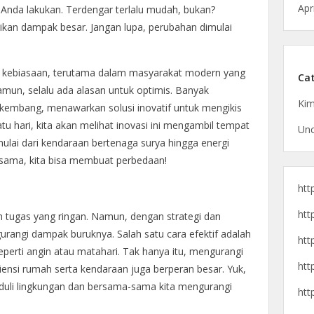
Apr
 Anda lakukan. Terdengar terlalu mudah, bukan?
ikan dampak besar. Jangan lupa, perubahan dimulai
ebiasaan, terutama dalam masyarakat modern yang
Cat
un, selalu ada alasan untuk optimis. Banyak
Kim
erkembang, menawarkan solusi inovatif untuk mengikis
 hari, kita akan melihat inovasi ini mengambil tempat
Unc
mulai dari kendaraan bertenaga surya hingga energi
-sama, kita bisa membuat perbedaan!
htt
htt
 tugas yang ringan. Namun, dengan strategi dan
urangi dampak buruknya. Salah satu cara efektif adalah
htt
eperti angin atau matahari. Tak hanya itu, mengurangi
htt
ensi rumah serta kendaraan juga berperan besar. Yuk,
uli lingkungan dan bersama-sama kita mengurangi
htt