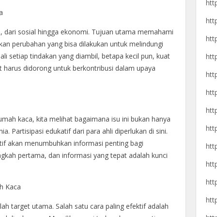
htt
a
htt
s, dari sosial hingga ekonomi. Tujuan utama memahami
htt
akan perubahan yang bisa dilakukan untuk melindungi
li setiap tindakan yang diambil, betapa kecil pun, kuat
htt
 harus didorong untuk berkontribusi dalam upaya
htt
htt
htt
rumah kaca, kita melihat bagaimana isu ini bukan hanya
htt
. Partisipasi edukatif dari para ahli diperlukan di sini.
tif akan menumbuhkan informasi penting bagi
htt
ngkah pertama, dan informasi yang tepat adalah kunci
htt
htt
ah Kaca
htt
h target utama. Salah satu cara paling efektif adalah