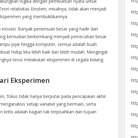
htt
bungkan logika dengan pembuktian nyata untuk
i relativitas Einstein, misalnya, tidak akan menjadi
htt
 eksperimen yang membuktikannya.
htt
h inovasi. Banyak penemuan besar yang hadir dari
htt
 yang kemudian berkembang menjadi pemecahan besar
lampu pijar hingga komputer, semua adalah buah
htt
uat hidup kita lebih baik dan lebih mudah. Mengingat
htt
tingnya terus melakukan eksperimen di segala bidang
htt
dari Eksperimen
htt
htt
en, fokus tidak hanya berputar pada pencapaian akhir.
htt
menganalisis setiap variabel yang bermain, serta
ritis adalah bagian tak terpisahkan dari tujuan
htt
htt
htt