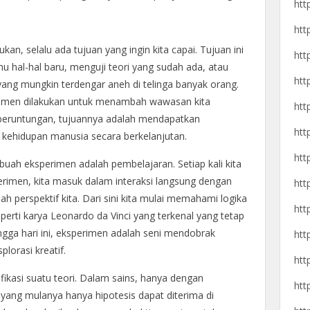
htt
htt
an, selalu ada tujuan yang ingin kita capai. Tujuan ini
htt
ahu hal-hal baru, menguji teori yang sudah ada, atau
htt
ang mungkin terdengar aneh di telinga banyak orang.
imen dilakukan untuk menambah wawasan kita
htt
eberuntungan, tujuannya adalah mendapatkan
htt
kehidupan manusia secara berkelanjutan.
htt
buah eksperimen adalah pembelajaran. Setiap kali kita
rimen, kita masuk dalam interaksi langsung dengan
htt
perspektif kita. Dari sini kita mulai memahami logika
htt
perti karya Leonardo da Vinci yang terkenal yang tetap
ingga hari ini, eksperimen adalah seni mendobrak
htt
lorasi kreatif.
htt
ikasi suatu teori. Dalam sains, hanya dengan
htt
 yang mulanya hanya hipotesis dapat diterima di