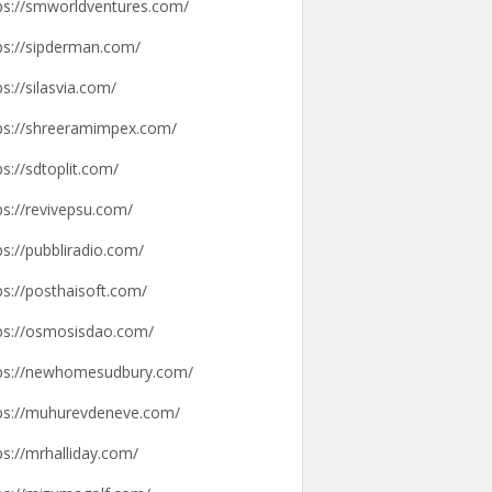
ps://smworldventures.com/
ps://sipderman.com/
ps://silasvia.com/
ps://shreeramimpex.com/
ps://sdtoplit.com/
ps://revivepsu.com/
ps://pubbliradio.com/
ps://posthaisoft.com/
ps://osmosisdao.com/
ps://newhomesudbury.com/
ps://muhurevdeneve.com/
ps://mrhalliday.com/