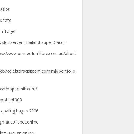
aslot
us toto
n Togel
k slot server Thailand Super Gacor
ps://www.omneofurniture.com.au/about
ps://kolektorskisistem.com.mk/portfolio
ps://hopeclinik.com/
kpotslot303
us paling bagus 2026
gmatic018bet.online
lot988cuan.online