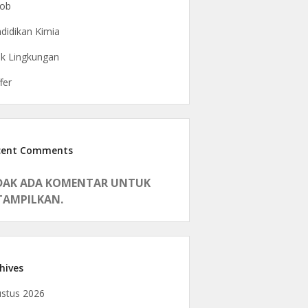
rob
didikan Kimia
ak Lingkungan
fer
cent Comments
DAK ADA KOMENTAR UNTUK
TAMPILKAN.
hives
stus 2026