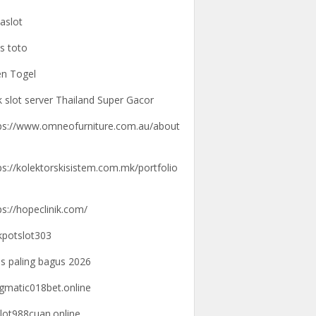
aslot
us toto
n Togel
k slot server Thailand Super Gacor
ps://www.omneofurniture.com.au/about
ps://kolektorskisistem.com.mk/portfolio
ps://hopeclinik.com/
kpotslot303
us paling bagus 2026
gmatic018bet.online
lot988cuan.online