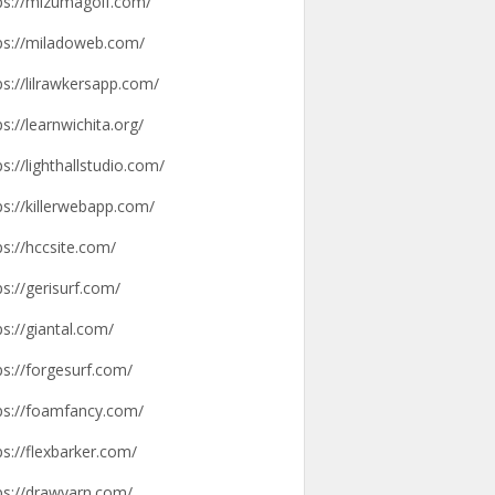
ps://mizumagolf.com/
ps://miladoweb.com/
ps://lilrawkersapp.com/
ps://learnwichita.org/
ps://lighthallstudio.com/
ps://killerwebapp.com/
ps://hccsite.com/
ps://gerisurf.com/
ps://giantal.com/
ps://forgesurf.com/
ps://foamfancy.com/
ps://flexbarker.com/
ps://drawyarn.com/