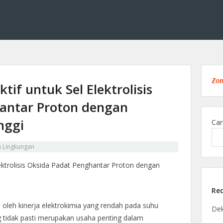
ang kimia lingkungan, membahas solusi ilmiah untuk menjaga alam melalui tekno
 Edukasi di Bidang Kimia Lingku
Zo
tif untuk Sel Elektrolisis
antar Proton dengan
inggi
Car
a Lingkungan
Rec
 oleh kinerja elektrokimia yang rendah pada suhu
De
ng tidak pasti merupakan usaha penting dalam