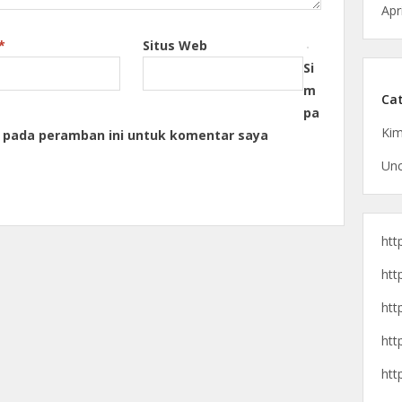
Apr
*
Situs Web
Si
m
Cat
pa
Kim
a pada peramban ini untuk komentar saya
Unc
htt
htt
htt
htt
htt