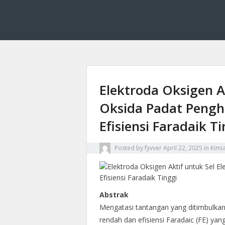
Fyvver menghadirkan inovasi dan edukasi di bid
Fyvver: Inovasi dan
Elektroda Oksigen Ak
Oksida Padat Pengh
Efisiensi Faradaik T
Posted by
fyvver
April 22, 2025
in
Kimi
Abstrak
Mengatasi tantangan yang ditimbulkan
rendah dan efisiensi Faradaic (FE) ya