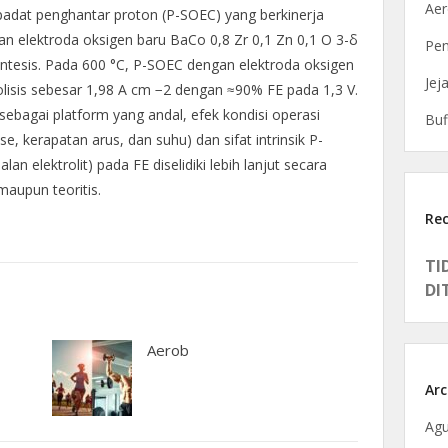
Ae
padat penghantar proton (P-SOEC) yang berkinerja
ahan elektroda oksigen baru BaCo 0,8 Zr 0,1 Zn 0,1 O 3-δ
Pen
intesis. Pada 600 °C, P-SOEC dengan elektroda oksigen
Jej
lisis sebesar 1,98 A cm −2 dengan ≈90% FE pada 1,3 V.
bagai platform yang andal, efek kondisi operasi
Buf
ase, kerapatan arus, dan suhu) dan sifat intrinsik P-
lan elektrolit) pada FE diselidiki lebih lanjut secara
maupun teoritis.
Re
TI
DI
Aerob
Arc
Agu