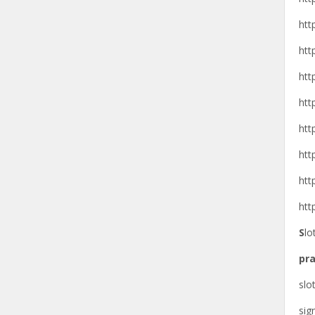
htt
htt
htt
htt
htt
htt
htt
htt
S
lo
pra
slo
si