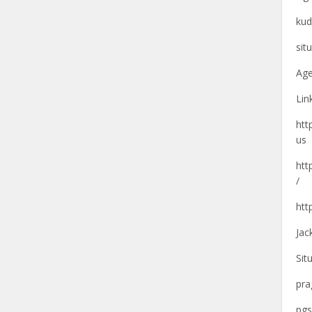
kud
sit
Age
Lin
htt
us
htt
/
htt
Jac
Sit
pra
pgs