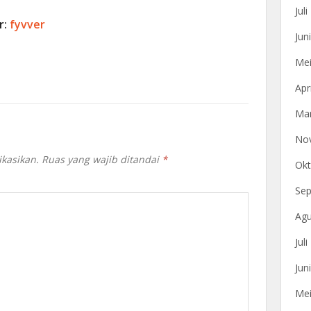
Jul
r:
fyvver
Jun
Mei
Apr
Mar
No
ikasikan.
Ruas yang wajib ditandai
*
Okt
Sep
Agu
Jul
Jun
Mei