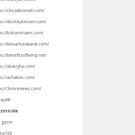
ps://chicadeserieb.com/
ps://declickatessen.com/
ps://boksentralen.com/
ps://binsarhutabarat.com/
ps://benefitsofhemp.net/
ps://alokojha.com/
ps://achabao.com/
ps://3smreviews.com/
tqu88
zitricide
t gacor
gma168