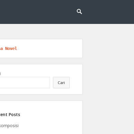
logi, riset, dan kesadaran berkelanjutan.
ngan
na Novel
i
Cari
ent Posts
komposisi