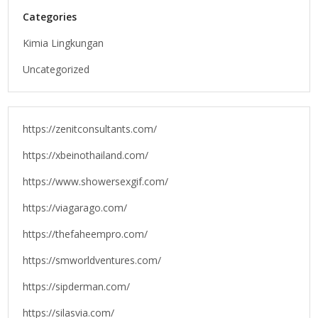
Categories
Kimia Lingkungan
Uncategorized
https://zenitconsultants.com/
https://xbeinothailand.com/
https://www.showersexgif.com/
https://viagarago.com/
https://thefaheempro.com/
https://smworldventures.com/
https://sipderman.com/
https://silasvia.com/