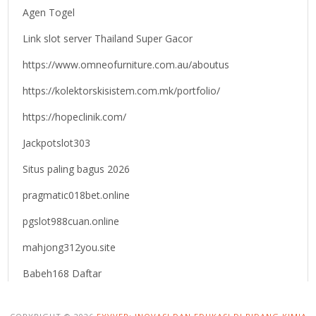
Agen Togel
Link slot server Thailand Super Gacor
https://www.omneofurniture.com.au/aboutus
https://kolektorskisistem.com.mk/portfolio/
https://hopeclinik.com/
Jackpotslot303
Situs paling bagus 2026
pragmatic018bet.online
pgslot988cuan.online
mahjong312you.site
Babeh168 Daftar