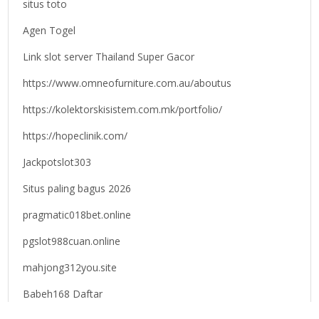
situs toto
Agen Togel
Link slot server Thailand Super Gacor
https://www.omneofurniture.com.au/aboutus
https://kolektorskisistem.com.mk/portfolio/
https://hopeclinik.com/
Jackpotslot303
Situs paling bagus 2026
pragmatic018bet.online
pgslot988cuan.online
mahjong312you.site
Babeh168 Daftar