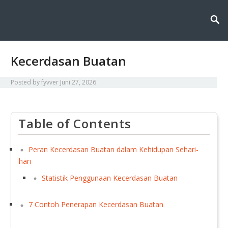
Fyvver menghadirkan inovasi dan edukasi di bidang kimia lingkungan,
Fyvver: Inovasi dan Edukasi di
membahas solusi ilmiah untuk menjaga alam melalui teknologi, riset, dan
kesadaran berkelanjutan.
Bidang Kimia Lingkungan
Kecerdasan Buatan
Posted by
fyvver
Juni 27, 2026
Table of Contents
Peran Kecerdasan Buatan dalam Kehidupan Sehari-
hari
Statistik Penggunaan Kecerdasan Buatan
7 Contoh Penerapan Kecerdasan Buatan