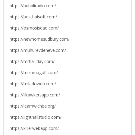
https://pubbliradio.com/
https://posthaisoft.com/
https://osmosisdao.com/
https://newhomesudbury.com/
https://muhurevdeneve.com/
https://mrhalliday.com/
https://mizumagolf.com/
https://miladoweb.com/
https://lilrawkersapp.com/
https://learnwichita.org/
https://lighthallstudio.com/
https://killerwebapp.com/