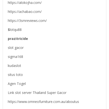
https://alokojha.com/
https://achabao.com/
https://3smreviews.com/
S
lotqu88
prazitricide
slot gacor
sigma168
kudaslot
situs toto
Agen Togel
Link slot server Thailand Super Gacor
https://www.omneofurniture.com.au/aboutus