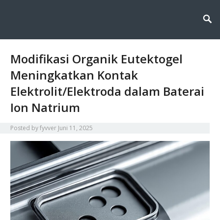
Fyvver menghadirkan inovasi dan edukasi di bidang kimia lingkungan,
Fyvver: Inovasi dan Edukasi di
membahas solusi ilmiah untuk menjaga alam melalui teknologi, riset, dan
kesadaran berkelanjutan.
Bidang Kimia Lingkungan
Modifikasi Organik Eutektogel
Meningkatkan Kontak
Elektrolit/Elektroda dalam Baterai
Ion Natrium
Posted by
fyvver
Juni 11, 2025