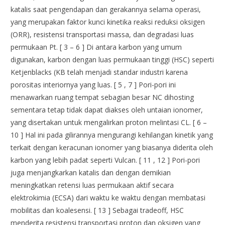
katalis saat pengendapan dan gerakannya selama operasi,
yang merupakan faktor kunci kinetika reaksi reduksi oksigen
(ORR), resistensi transportasi massa, dan degradasi luas
permukaan Pt. [ 3 – 6 ] Di antara karbon yang umum
digunakan, karbon dengan luas permukaan tinggi (HSC) seperti
Ketjenblacks (KB telah menjadi standar industri karena
porositas interiornya yang luas. [ 5 , 7 ] Pori-pori ini
menawarkan ruang tempat sebagian besar NC dihosting
sementara tetap tidak dapat diakses oleh untaian ionomer,
yang disertakan untuk mengalirkan proton melintasi CL. [ 6 –
10 ] Hal ini pada gilirannya mengurangi kehilangan kinetik yang
terkait dengan keracunan ionomer yang biasanya diderita oleh
karbon yang lebih padat seperti Vulcan. [ 11 , 12 ] Pori-pori
juga menjangkarkan katalis dan dengan demikian
meningkatkan retensi luas permukaan aktif secara
elektrokimia (ECSA) dari waktu ke waktu dengan membatasi
mobilitas dan koalesensi. [ 13 ] Sebagai tradeoff, HSC
menderita resistensi transportasi proton dan oksigen yang