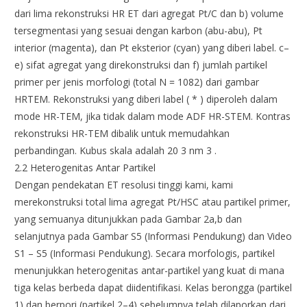
dari lima rekonstruksi HR ET dari agregat Pt/C dan b) volume
tersegmentasi yang sesuai dengan karbon (abu-abu), Pt
interior (magenta), dan Pt eksterior (cyan) yang diberi label. c–
e) sifat agregat yang direkonstruksi dan f) jumlah partikel
primer per jenis morfologi (total N = 1082) dari gambar
HRTEM. Rekonstruksi yang diberi label ( * ) diperoleh dalam
mode HR-TEM, jika tidak dalam mode ADF HR-STEM. Kontras
rekonstruksi HR-TEM dibalik untuk memudahkan
perbandingan. Kubus skala adalah 20 3 nm 3 .
2.2 Heterogenitas Antar Partikel
Dengan pendekatan ET resolusi tinggi kami, kami
merekonstruksi total lima agregat Pt/HSC atau partikel primer,
yang semuanya ditunjukkan pada Gambar 2a,b dan
selanjutnya pada Gambar S5 (Informasi Pendukung) dan Video
S1 – S5 (Informasi Pendukung). Secara morfologis, partikel
menunjukkan heterogenitas antar-partikel yang kuat di mana
tiga kelas berbeda dapat diidentifikasi. Kelas berongga (partikel
1) dan berpori (partikel 2–4) sebelumnya telah dilaporkan dari