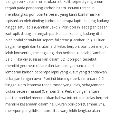
dengan baik dalam hal struktur inti-kulit, seperti yang umum
terjadi pada penopang karbon hitam. Inti-inti tersebut
membungkus pori-pori terbesar, yang kami konfirmasikan
dipisahkan oleh dinding karbon beberapa lapis, kadang-kadang
hingga satu lapis (Gambar 3a–c ). Pori-pori ini sebagian besar
isotropik di bagian tengah partikel dan kadang-kadang diisi
oleh nodul semi-bulat seperti fullerene (Gambar 3b ). Di luar
bagian tengah dan terutama di kelas berpori, pori-pori menjadi
lebih konsentris, melengkung, dan berbentuk celah (Gambar
3a,c ). Jika divisualisasikan dalam 3D, pori-pori tersebut
memiliki geometri oblate dan tampaknya muncul dari
lembaran karbon beberapa lapis yang kusut yang diendapkan
di bagian tengah awal. Pori inti biasanya berkisar antara 0,5
hingga 4 nm lebarnya tanpa mode yang jelas, sebagaimana
diukur secara manual (Gambar 3f ). Perbandingan antara
partikel-partikel menunjukkan bahwa inti-inti dari kelas berpori
memiliki kesamaan dalam hal ukuran pori-pori (Gambar 3f ),
meskipun penyelidikan porositas yang lebih lengkap akan