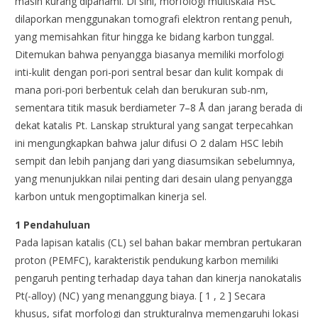
masih kurang dipahami. Di sini, morfologi multiskala HSC
dilaporkan menggunakan tomografi elektron rentang penuh,
yang memisahkan fitur hingga ke bidang karbon tunggal.
Ditemukan bahwa penyangga biasanya memiliki morfologi
inti-kulit dengan pori-pori sentral besar dan kulit kompak di
mana pori-pori berbentuk celah dan berukuran sub-nm,
sementara titik masuk berdiameter 7–8 Å dan jarang berada di
dekat katalis Pt. Lanskap struktural yang sangat terpecahkan
ini mengungkapkan bahwa jalur difusi O 2 dalam HSC lebih
sempit dan lebih panjang dari yang diasumsikan sebelumnya,
yang menunjukkan nilai penting dari desain ulang penyangga
karbon untuk mengoptimalkan kinerja sel.
1 Pendahuluan
Pada lapisan katalis (CL) sel bahan bakar membran pertukaran
proton (PEMFC), karakteristik pendukung karbon memiliki
pengaruh penting terhadap daya tahan dan kinerja nanokatalis
Pt(-alloy) (NC) yang menanggung biaya. [ 1 , 2 ] Secara
khusus, sifat morfologi dan strukturalnya memengaruhi lokasi