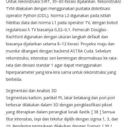
Untuk rekonstruksi SIRT, 30–60 iterasi dijalankan. Rekonstruksi
TVM dilakukan dengan menggunakan pustaka diskritisasi
operator Python (ODL). Norma L2 digunakan pada istilah
fidelitas data dan norma L1 pada operator TV, dengan bobot
regularisasi λ TV biasanya 0,02–0,1. Pemecah Douglas-
Rachford digunakan dengan ukuran langkah default dan
biasanya dijalankan selama 8–12 iterasi. Proyeksi maju dan
mundur ditangani dengan backend ASTRA Cuda. Sebelum
rekonstruksi, intensitas seri kemiringan dinormalisasi ke rata-
rata dan deviasi standar 1 agar dapat menggunakan
hiperparameter yang kira-kira sama untuk rekonstruksi yang
berbeda.
Segmentasi dan Analisis 3D
Segmentasi karbon, partikel Pt, latar belakang dan pori-pori
terbesar dilakukan dalam 3D dengan pengklasifikasi piksel
yang diterapkan dalam perangkat lunak Ilastik. [ 38 ] Semua
fitur intensitas, tepi dan tekstur dipilih dengan sigma 1, 3, dan
10. Rendering permukaan dilakukan dengan Tomviz. [ 39 ]