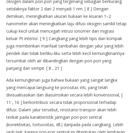
oksigen dalam pori-pori yang tergenang sebagian berkurang
setidaknya faktor 2 dari 2 menjadi 1 nm. [ 8 ] Dengan
demikian, meningkatkan ukuran bukaan ke kisaran 1–2
nanometer akan meningkatkan laju difusi oksigen sambil tetap
cukup kecil untuk mencegah intrusi ionomer dan migrasi
keluar Pt interior. [ 9 ] Cangkang yang lebih tipis dan kompak
juga memberikan manfaat tambahan dengan jalur yang lebih
pendek dan tidak berliku-liku serta lebih kecil kemungkinannya
tersumbat oleh air dibandingkan dengan pori-pori yang
panjang dan sempit. [ 8 , 21 ]
Ada kemungkinan juga bahwa bukaan yang sangat langka
yang mencapai langsung ke porositas inti, yang telah
divisualisasikan dan diasumsikan secara lebih konvensional, [
11 , 16 ] berkontribusi secara tidak proporsional terhadap
difusi. Dalam jalur tersebut, resistansi transpor akan lebih
terikat pada karakteristik jaringan pori-pori sentral
(konektivitas, tortuositas, dll.) daripada pada cangkang. Lebih
jauh lagi, karena pori-pori sentral ini ditentukan oleh lembaran