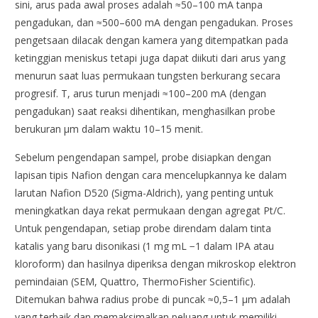
sini, arus pada awal proses adalah ≈50–100 mA tanpa
pengadukan, dan ≈500–600 mA dengan pengadukan. Proses
pengetsaan dilacak dengan kamera yang ditempatkan pada
ketinggian meniskus tetapi juga dapat diikuti dari arus yang
menurun saat luas permukaan tungsten berkurang secara
progresif. T, arus turun menjadi ≈100–200 mA (dengan
pengadukan) saat reaksi dihentikan, menghasilkan probe
berukuran µm dalam waktu 10–15 menit.
Sebelum pengendapan sampel, probe disiapkan dengan
lapisan tipis Nafion dengan cara mencelupkannya ke dalam
larutan Nafion D520 (Sigma-Aldrich), yang penting untuk
meningkatkan daya rekat permukaan dengan agregat Pt/C.
Untuk pengendapan, setiap probe direndam dalam tinta
katalis yang baru disonikasi (1 mg mL −1 dalam IPA atau
kloroform) dan hasilnya diperiksa dengan mikroskop elektron
pemindaian (SEM, Quattro, ThermoFisher Scientific).
Ditemukan bahwa radius probe di puncak ≈0,5–1 µm adalah
yang terbaik dan memaksimalkan peluang untuk memiliki