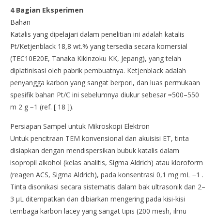
4 Bagian Eksperimen
Bahan
Katalis yang dipelajari dalam penelitian ini adalah katalis
Pt/Ketjenblack 18,8 wt.% yang tersedia secara komersial
(TEC10E20E, Tanaka Kikinzoku KK, Jepang), yang telah
diplatinisasi oleh pabrik pembuatnya. Ketjenblack adalah
penyangga karbon yang sangat berpori, dan luas permukaan
spesifik bahan Pt/C ini sebelumnya diukur sebesar ≈500–550
m 2 g −1 (ref. [ 18 ]).
Persiapan Sampel untuk Mikroskopi Elektron
Untuk pencitraan TEM konvensional dan akuisisi ET, tinta
disiapkan dengan mendispersikan bubuk katalis dalam
isopropil alkohol (kelas analitis, Sigma Aldrich) atau kloroform
(reagen ACS, Sigma Aldrich), pada konsentrasi 0,1 mg mL −1 .
Tinta disonikasi secara sistematis dalam bak ultrasonik dan 2–
3 µL ditempatkan dan dibiarkan mengering pada kisi-kisi
tembaga karbon lacey yang sangat tipis (200 mesh, ilmu