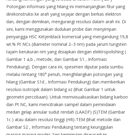
Potongan informasi yang hilang ini memanjangkan fitur yang
direkonstruksi ke arah yang sejajar dengan berkas elektron
dan, dengan demikian, mengurangi resolusi dalam arah ini. Di
sini, kami menggunakan dudukan probe dan menyimpan
penyangga HSC Ketjenblack komersial yang mengandung 19,8
wt.% Pt NCs (diameter nominal 2–3 nm) pada jarum tungsten
tajam berukuran nm yang disiapkan dengan elektropolishing (
Gambar 1 a,b , metode, dan Gambar S1 , Informasi
Pendukung). Dengan cara ini, spesimen diputar pada sumbu
melalui rentang 180° penuh, menghilangkan potongan yang
hilang (Gambar S1d , Informasi Pendukung) dan memberikan
resolusi isotropik dalam bidang xz (lihat Gambar 1 untuk
geometri percobaan). Untuk memvisualisasikan bidang karbon
dan Pt NC, kami mencitrakan sampel dalam pemindaian
medan gelap annular sudut rendah (LAADF) (S)TEM (Gambar
1c ) atau dalam resolusi tinggi (HR)-TEM (lihat metode dan
Gambar S2 , Informasi Pendukung tentang keunggulan
masing-masing mode). Seri kemiringan disejajarkan