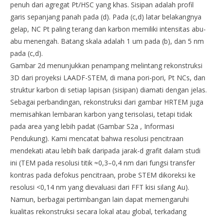
penuh dari agregat Pt/HSC yang khas. Sisipan adalah profil
garis sepanjang panah pada (d). Pada (c,d) latar belakangnya
gelap, NC Pt paling terang dan karbon memiliki intensitas abu-
abu menengah. Batang skala adalah 1 um pada (b), dan 5 nm
pada (c,d).
Gambar 2d menunjukkan penampang melintang rekonstruksi
3D dari proyeksi LAADF-STEM, di mana pori-pori, Pt NCs, dan
struktur karbon di setiap lapisan (sisipan) diamati dengan jelas.
Sebagai perbandingan, rekonstruksi dari gambar HRTEM juga
memisahkan lembaran karbon yang terisolasi, tetapi tidak
pada area yang lebih padat (Gambar S2a , Informasi
Pendukung). Kami mencatat bahwa resolusi pencitraan
mendekati atau lebih baik daripada jarak-d grafit dalam studi
ini (TEM pada resolusi titik ≈0,3–0,4 nm dari fungsi transfer
kontras pada defokus pencitraan, probe STEM dikoreksi ke
resolusi <0,14 nm yang dievaluasi dari FFT kisi silang Au).
Namun, berbagai pertimbangan lain dapat memengaruhi
kualitas rekonstruksi secara lokal atau global, terkadang