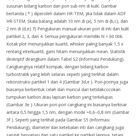
susunan bidang karbon dan pori sub-nm di kulit. Gambar
bertanda ( * ) diperoleh dalam HR-TEM, jika tidak dalam ADF
HR-STEM. Skala batang adalah 10 nm di (a), 5 nm di (b,c), dan
2 nm di (d,e). f) Pengukuran manual ukuran pori di inti dan kulit
partikel 2, 3, dan 4. Semua pengukuran memiliki N = 60 titik.
Kotak plot menunjukkan kuartil, whisker paling banyak 1,5 x
rentang interkuartil, garis hitam menunjukkan mean. Statistik
deskriptif dirangkum dalam Tabel S2 (Informasi Pendukung).
Cangkangnya relatif kompak, dengan bidang karbon
turbostratik yang lebih selaras seperti yang terlihat dalam
rekonstruksi partikel 1 dan 4 (Gambar 3d,e ). Pori-porinya juga
biasanya berbentuk celah dan muncul dari ketidakcocokan
tumpukan karbon atau lapisan karbon yang terkelupas
(Gambar 3e ). Ukuran pori-pori cangkang ini biasanya berkisar
antara 0,5 hingga 1,5 nm, dengan mode ≈0,6–0,8 nm (Gambar
3f ). Seperti yang terlihat pada Gambar S5 (Informasi
Pendukung), diameter dan ketebalan inti dan cangkang juga
sangat bervariasi dari satu partikel ke partikel lainnya, tetapi