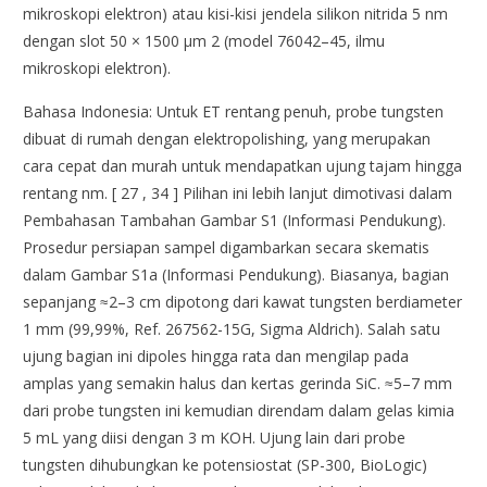
mikroskopi elektron) atau kisi-kisi jendela silikon nitrida 5 nm
dengan slot 50 × 1500 µm 2 (model 76042–45, ilmu
mikroskopi elektron).
Bahasa Indonesia: Untuk ET rentang penuh, probe tungsten
dibuat di rumah dengan elektropolishing, yang merupakan
cara cepat dan murah untuk mendapatkan ujung tajam hingga
rentang nm. [ 27 , 34 ] Pilihan ini lebih lanjut dimotivasi dalam
Pembahasan Tambahan Gambar S1 (Informasi Pendukung).
Prosedur persiapan sampel digambarkan secara skematis
dalam Gambar S1a (Informasi Pendukung). Biasanya, bagian
sepanjang ≈2–3 cm dipotong dari kawat tungsten berdiameter
1 mm (99,99%, Ref. 267562-15G, Sigma Aldrich). Salah satu
ujung bagian ini dipoles hingga rata dan mengilap pada
amplas yang semakin halus dan kertas gerinda SiC. ≈5–7 mm
dari probe tungsten ini kemudian direndam dalam gelas kimia
5 mL yang diisi dengan 3 m KOH. Ujung lain dari probe
tungsten dihubungkan ke potensiostat (SP-300, BioLogic)