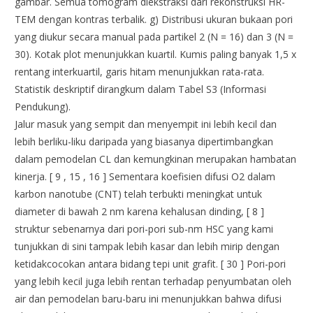
gambar. Semua tomogram diekstraksi dari rekonstruksi HR-
TEM dengan kontras terbalik. g) Distribusi ukuran bukaan pori
yang diukur secara manual pada partikel 2 (N = 16) dan 3 (N =
30). Kotak plot menunjukkan kuartil. Kumis paling banyak 1,5 x
rentang interkuartil, garis hitam menunjukkan rata-rata.
Statistik deskriptif dirangkum dalam Tabel S3 (Informasi
Pendukung).
Jalur masuk yang sempit dan menyempit ini lebih kecil dan
lebih berliku-liku daripada yang biasanya dipertimbangkan
dalam pemodelan CL dan kemungkinan merupakan hambatan
kinerja. [ 9 , 15 , 16 ] Sementara koefisien difusi O2 dalam
karbon nanotube (CNT) telah terbukti meningkat untuk
diameter di bawah 2 nm karena kehalusan dinding, [ 8 ]
struktur sebenarnya dari pori-pori sub-nm HSC yang kami
tunjukkan di sini tampak lebih kasar dan lebih mirip dengan
ketidakcocokan antara bidang tepi unit grafit. [ 30 ] Pori-pori
yang lebih kecil juga lebih rentan terhadap penyumbatan oleh
air dan pemodelan baru-baru ini menunjukkan bahwa difusi