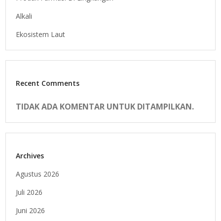
Alkali
Ekosistem Laut
Recent Comments
TIDAK ADA KOMENTAR UNTUK DITAMPILKAN.
Archives
Agustus 2026
Juli 2026
Juni 2026