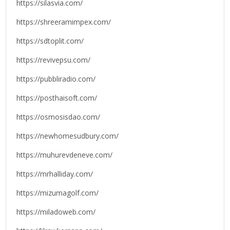
https://silasvia.com/
https://shreeramimpex.com/
https://sdtoplit.com/
https://revivepsu.com/
https://pubbliradio.com/
https://posthaisoft.com/
https://osmosisdao.com/
https://newhomesudbury.com/
https://muhurevdeneve.com/
https://mrhalliday.com/
https://mizumagolf.com/
https://miladoweb.com/