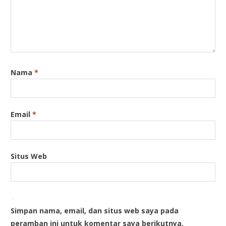
Nama
*
Email
*
Situs Web
Simpan nama, email, dan situs web saya pada
peramban ini untuk komentar saya berikutnya.