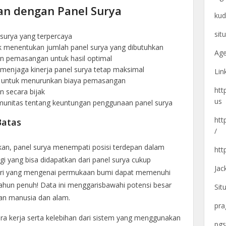
an dengan Panel Surya
kud
sit
 surya yang terpercaya
k menentukan jumlah panel surya yang dibutuhkan
Age
n pemasangan untuk hasil optimal
menjaga kinerja panel surya tetap maksimal
Lin
h untuk menurunkan biaya pemasangan
htt
n secara bijak
us
unitas tentang keuntungan penggunaan panel surya
htt
Batas
/
rukan, panel surya menempati posisi terdepan dalam
htt
gi yang bisa didapatkan dari panel surya cukup
Jac
ari yang mengenai permukaan bumi dapat memenuhi
tahun penuh! Data ini menggarisbawahi potensi besar
Sit
an manusia dan alam.
pra
cara kerja serta kelebihan dari sistem yang menggunakan
pgs