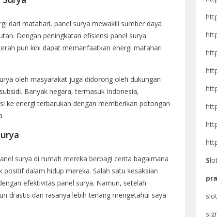
htt
i dari matahari, panel surya mewakili sumber daya
htt
utan. Dengan peningkatan efisiensi panel surya
cerah pun kini dapat memanfaatkan energi matahari
htt
htt
l surya oleh masyarakat juga didorong oleh dukungan
htt
subsidi. Banyak negara, termasuk Indonesia,
si ke energi terbarukan dengan memberikan potongan
htt
a.
htt
Surya
htt
nel surya di rumah mereka berbagi cerita bagaimana
S
lo
 positif dalam hidup mereka. Salah satu kesaksian
pra
engan efektivitas panel surya. Namun, setelah
urun drastis dan rasanya lebih tenang mengetahui saya
slo
si