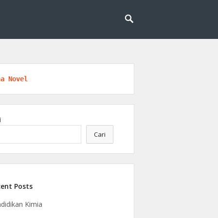
logi, riset, dan kesadaran berkelanjutan.
ngan
na Novel
i
Cari
ent Posts
didikan Kimia