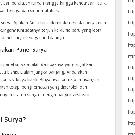
htt
, dari peralatan rumah tangga hingga kendaraan listrik,
 tenaga dari sinar matahari.
htt
l surya. Apakah Anda tertarik untuk memulai perjalanan
htt
ngan? Kini saatnya terjun ke dunia baru yang lebih
htt
n panel surya sebagai andalannya!
htt
akan Panel Surya
htt
n panel surya adalah dampaknya yang signifikan
htt
au bisnis. Dalam jangka panjang, Anda akan
htt
ri sisi biaya listrik. Biaya awal untuk pemasangan
akan tetapi penghematan yang diperoleh dari
htt
aringan utama sangat mengimbangi investasi ini.
htt
htt
l Surya?
htt
 Surya
htt