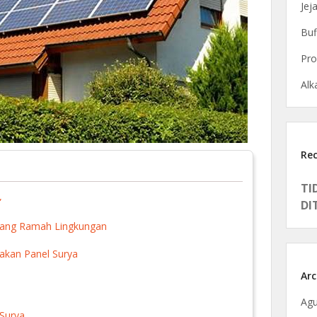
Jej
Buf
Pro
Alka
Re
TI
”
DI
 yang Ramah Lingkungan
kan Panel Surya
Arc
Agu
Surya