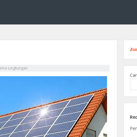
ang kimia lingkungan, membahas solusi ilmiah untuk menjaga alam melalui tekno
 Edukasi di Bidang Kimia Lingku
Zo
imia Lingkungan
Car
Rec
Pen