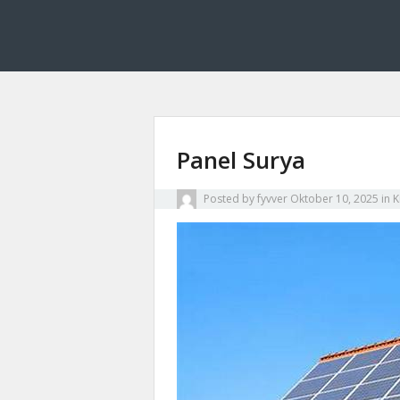
Fyvver menghadirkan inovasi dan edukasi di bid
Fyvver: Inovasi dan
Panel Surya
Posted by
fyvver
Oktober 10, 2025
in
K