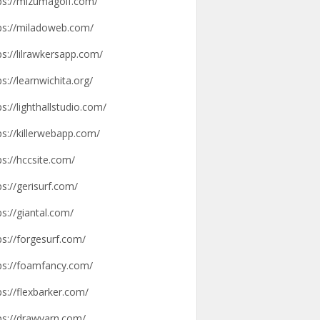
ps://mizumagolf.com/
ps://miladoweb.com/
ps://lilrawkersapp.com/
ps://learnwichita.org/
ps://lighthallstudio.com/
ps://killerwebapp.com/
ps://hccsite.com/
ps://gerisurf.com/
ps://giantal.com/
ps://forgesurf.com/
ps://foamfancy.com/
ps://flexbarker.com/
ps://drawyarn.com/