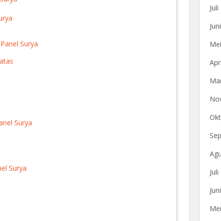
Jul
urya
Jun
 Panel Surya
Mei
atas
Apr
Mar
No
Okt
anel Surya
Sep
Agu
el Surya
Jul
Jun
Mei