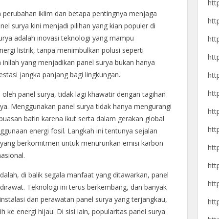
htt
perubahan iklim dan betapa pentingnya menjaga
htt
el surya kini menjadi pilihan yang kian populer di
urya adalah inovasi teknologi yang mampu
htt
rgi listrik, tanpa menimbulkan polusi seperti
htt
an inilah yang menjadikan panel surya bukan hanya
vestasi jangka panjang bagi lingkungan.
htt
htt
oleh panel surya, tidak lagi khawatir dengan tagihan
nya. Menggunakan panel surya tidak hanya mengurangi
htt
epuasan batin karena ikut serta dalam gerakan global
htt
unaan energi fosil. Langkah ini tentunya sejalan
a yang berkomitmen untuk menurunkan emisi karbon
htt
asional.
htt
lah, di balik segala manfaat yang ditawarkan, panel
htt
irawat. Teknologi ini terus berkembang, dan banyak
nstalasi dan perawatan panel surya yang terjangkau,
htt
e energi hijau. Di sisi lain, popularitas panel surya