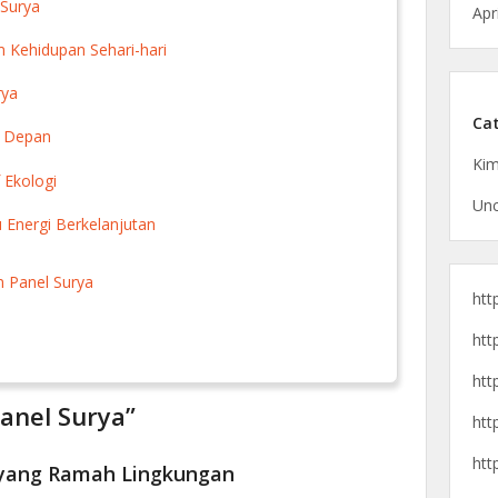
 Surya
Apr
 Kehidupan Sehari-hari
rya
Cat
a Depan
Kim
 Ekologi
Unc
 Energi Berkelanjutan
 Panel Surya
htt
htt
htt
Panel Surya”
htt
htt
 yang Ramah Lingkungan