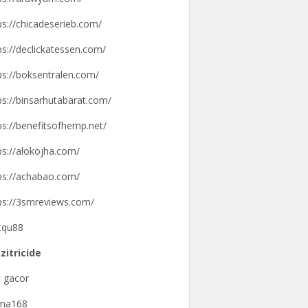
ps://chicadeserieb.com/
ps://declickatessen.com/
ps://boksentralen.com/
ps://binsarhutabarat.com/
ps://benefitsofhemp.net/
ps://alokojha.com/
ps://achabao.com/
ps://3smreviews.com/
tqu88
zitricide
t gacor
gma168