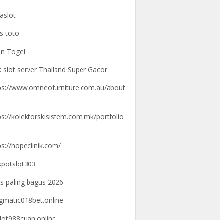
aslot
us toto
n Togel
k slot server Thailand Super Gacor
ps://www.omneofurniture.com.au/about
ps://kolektorskisistem.com.mk/portfolio
ps://hopeclinik.com/
kpotslot303
us paling bagus 2026
gmatic018bet.online
lot988cuan.online