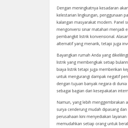
Dengan meningkatnya kesadaran akan 
kelestarian lingkungan, penggunaan pan
kalangan masyarakat modern. Panel s
mengonversi sinar matahari menjadi ene
pembangkit listrik konvensional. Alas
alternatif yang menarik, tetapi juga in
Bayangkan rumah Anda yang dikelilingi 
listrik yang membengkak setiap bulan
biaya listrik tetapi juga memberikan k
untuk mengurangi dampak negatif pengg
dengan tujuan banyak negara di duni
sebagai bagian dari kesepakatan intern
Namun, yang lebih menggembirakan ada
surya cenderung mudah dipasang dan d
perusahaan kini menyediakan layanan i
memudahkan setiap orang untuk beralih k