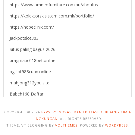
https://www.omneofurniture.com.au/aboutus
https://kolektorskisistem.com.mk/portfolio/
https://hopeclinik.com/
Jackpotslot303
Situs paling bagus 2026
pragmatic018bet.online
pgslot988cuan.online
mahjong312you.site
Babeh168 Daftar
COPYRIGHT © 2026
FYVVER: INOVASI DAN EDUKASI DI BIDANG KIMIA
LINGKUNGAN
. ALL RIGHTS RESERVED.
THEME: VT BLOGGING BY
VOLTHEMES
. POWERED BY
WORDPRESS
.