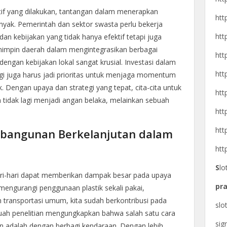
if yang dilakukan, tantangan dalam menerapkan
htt
yak. Pemerintah dan sektor swasta perlu bekerja
htt
dan kebijakan yang tidak hanya efektif tetapi juga
impin daerah dalam mengintegrasikan berbagai
htt
ngan kebijakan lokal sangat krusial. Investasi dalam
htt
i juga harus jadi prioritas untuk menjaga momentum
. Dengan upaya dan strategi yang tepat, cita-cita untuk
htt
tidak lagi menjadi angan belaka, melainkan sebuah
htt
htt
bangunan Berkelanjutan dalam
htt
S
lo
ari-hari dapat memberikan dampak besar pada upaya
pra
engurangi penggunaan plastik sekali pakai,
 transportasi umum, kita sudah berkontribusi pada
slo
uah penelitian mengungkapkan bahwa salah satu cara
si
an adalah dengan berbagi kendaraan. Dengan lebih