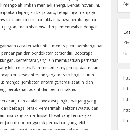
Apr
mengolah limbah menjadi energi. Berkat inovasi ini,
nciptakan lapangan kerja baru, tetapi juga menjaga
h nyata seperti ini menunjukkan bahwa pembangunan
atau jargon, melainkan bisa diimplementasikan dengan
Cat
Kim
bagaimana cara terbaik untuk menerapkan pembangunan
i pandangan dan pendekatan tersendiri. Beberapa
Unc
gkungan, sementara yang lain memusatkan perhatian
g lebih efisien. Namun demikian, prinsip dasar dari
ncapaian kesejahteraan yang merata bagi seluruh
htt
t menjadi jembatan antara generasi saat ini dan
htt
agi perubahan positif dan penuh makna.
htt
rkelanjutan adalah investasi jangka panjang yang
ari berbagai pihak. Pemerintah, sektor swasta, dan
htt
 misi yang sama. Inisiatif lokal yang terintegrasi
htt
menjadi motor penggerak perubahan yang lebih
utuhkan edukasi dan pemahaman mendalam akan