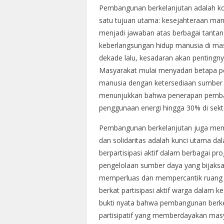
Pembangunan berkelanjutan adalah k
satu tujuan utama: kesejahteraan manu
menjadi jawaban atas berbagai tantang
keberlangsungan hidup manusia di mas
dekade lalu, kesadaran akan penting
Masyarakat mulai menyadari betapa 
manusia dengan ketersediaan sumber d
menunjukkan bahwa penerapan pemban
penggunaan energi hingga 30% di sekto
Pembangunan berkelanjutan juga memil
dan solidaritas adalah kunci utama dal
berpartisipasi aktif dalam berbagai 
pengelolaan sumber daya yang bijaksan
memperluas dan mempercantik ruang hi
berkat partisipasi aktif warga dalam 
bukti nyata bahwa pembangunan berke
partisipatif yang memberdayakan mas