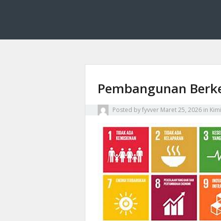
Fyvver menghadirkan inovasi dan edukasi di bid
Fyvver: Inovasi dan
Pembangunan Berke
Posted by
fyvver
Maret 25, 2026
in
Kim