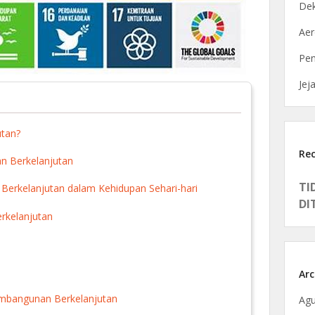
De
Ae
Pen
Jej
utan?
Re
n Berkelanjutan
TI
erkelanjutan dalam Kehidupan Sehari-hari
DI
rkelanjutan
Arc
embangunan Berkelanjutan
Agu