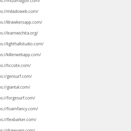
ps://mizumagolf.com/
ps://miladoweb.com/
ps://lilrawkersapp.com/
ps://learnwichita.org/
ps://lighthallstudio.com/
ps://killerwebapp.com/
ps://hccsite.com/
ps://gerisurf.com/
ps://giantal.com/
ps://forgesurf.com/
ps://foamfancy.com/
ps://flexbarker.com/
ps://drawyarn.com/