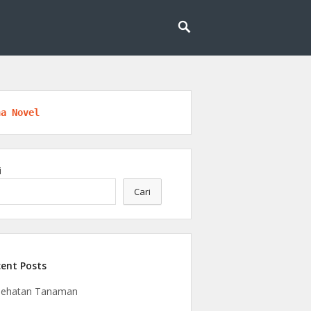
logi, riset, dan kesadaran berkelanjutan.
ngan
na Novel
i
Cari
ent Posts
sehatan Tanaman