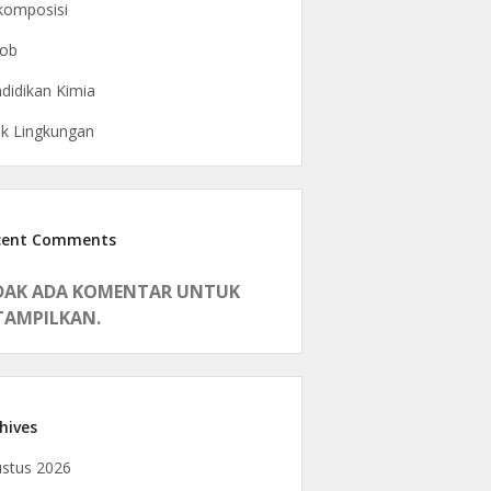
komposisi
rob
didikan Kimia
ak Lingkungan
cent Comments
DAK ADA KOMENTAR UNTUK
TAMPILKAN.
hives
stus 2026