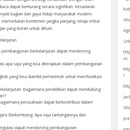
h kaca dapat berkurang secara signifikan. Kesadaran
kud
menjadi bagian dari gaya hidup masyarakat modern.
sit
memerlukan komitmen jangka panjang, tetapi imbal
an yang lestari untuk dihuni.
Age
lanjutan
Lin
a pembangunan berkelanjutan dapat mendorong
htt
us
asi apa saja yang bisa diterapkan dalam pembangunan
htt
/
kah yang bisa diambil pemerintah untuk memfasilitasi
htt
rkelanjutan: Bagaimana pendidikan dapat mendukung
an?
Jac
Bagaimana perusahaan dapat berkontribusi dalam
Sit
gara Berkembang: Apa saja tantangannya dan
pra
 regulasi dapat mendorong pembangunan
pgs