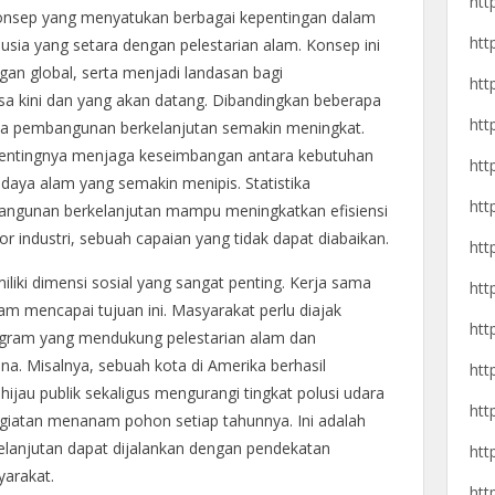
htt
onsep yang menyatukan berbagai kepentingan dalam
htt
sia yang setara dengan pelestarian alam. Konsep ini
an global, serta menjadi landasan bagi
htt
a kini dan yang akan datang. Dibandingkan beberapa
htt
nya pembangunan berkelanjutan semakin meningkat.
pentingnya menjaga keseimbangan antara kebutuhan
htt
aya alam yang semakin menipis. Statistika
htt
gunan berkelanjutan mampu meningkatkan efisiensi
r industri, sebuah capaian yang tidak dapat diabaikan.
htt
iki dimensi sosial yang sangat penting. Kerja sama
htt
am mencapai tujuan ini. Masyarakat perlu diajak
htt
program yang mendukung pelestarian alam dan
a. Misalnya, sebuah kota di Amerika berhasil
htt
jau publik sekaligus mengurangi tingkat polusi udara
htt
kegiatan menanam pohon setiap tahunnya. Ini adalah
lanjutan dapat dijalankan dengan pendekatan
htt
yarakat.
htt