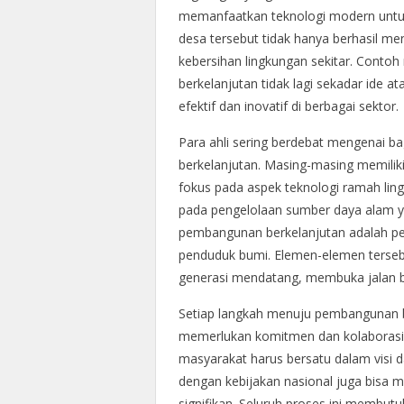
memanfaatkan teknologi modern untuk 
desa tersebut tidak hanya berhasil me
kebersihan lingkungan sekitar. Conto
berkelanjutan tidak lagi sekadar ide 
efektif dan inovatif di berbagai sektor.
Para ahli sering berdebat mengenai 
berkelanjutan. Masing-masing memilik
fokus pada aspek teknologi ramah lin
pada pengelolaan sumber daya alam yan
pembangunan berkelanjutan adalah pe
penduduk bumi. Elemen-elemen tersebu
generasi mendatang, membuka jalan b
Setiap langkah menuju pembangunan be
memerlukan komitmen dan kolaborasi d
masyarakat harus bersatu dalam visi dan
dengan kebijakan nasional juga bisa 
signifikan. Seluruh proses ini memb