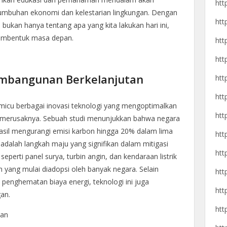
htt
umbuhan ekonomi dan kelestarian lingkungan. Dengan
htt
ukan hanya tentang apa yang kita lakukan hari ini,
membentuk masa depan.
htt
htt
embangunan Berkelanjutan
htt
htt
icu berbagai inovasi teknologi yang mengoptimalkan
htt
merusaknya. Sebuah studi menunjukkan bahwa negara
rhasil mengurangi emisi karbon hingga 20% dalam lima
htt
ni adalah langkah maju yang signifikan dalam mitigasi
htt
seperti panel surya, turbin angin, dan kendaraan listrik
n yang mulai diadopsi oleh banyak negara. Selain
htt
enghematan biaya energi, teknologi ini juga
htt
an.
htt
tan