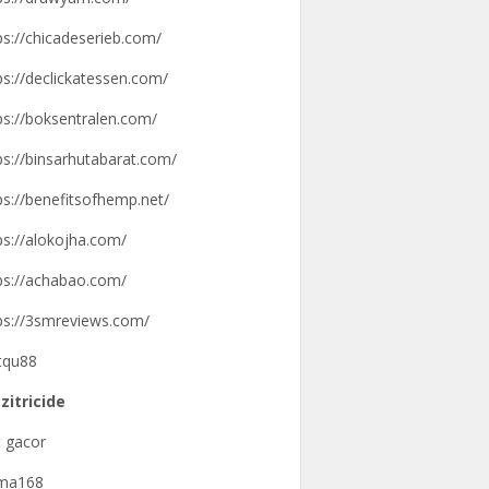
ps://chicadeserieb.com/
ps://declickatessen.com/
ps://boksentralen.com/
ps://binsarhutabarat.com/
ps://benefitsofhemp.net/
ps://alokojha.com/
ps://achabao.com/
ps://3smreviews.com/
tqu88
zitricide
t gacor
gma168