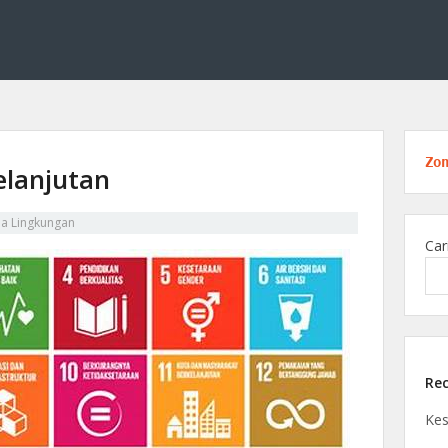
ang kimia lingkungan, membahas solusi ilmiah untuk menjaga alam melalui tekno
 Edukasi di Bidang Kimia Lingku
Zo
lanjutan
ia Lingkungan
Car
Rec
Ke