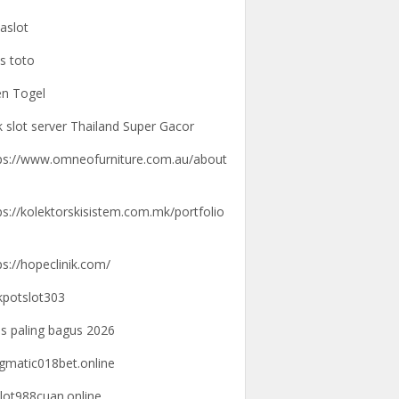
aslot
us toto
n Togel
k slot server Thailand Super Gacor
ps://www.omneofurniture.com.au/about
ps://kolektorskisistem.com.mk/portfolio
ps://hopeclinik.com/
kpotslot303
us paling bagus 2026
gmatic018bet.online
lot988cuan.online