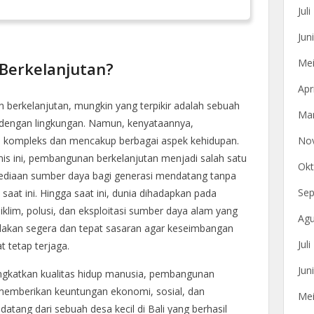
Jul
Jun
Mei
Berkelanjutan?
Apr
 berkelanjutan, mungkin yang terpikir adalah sebuah
Mar
dengan lingkungan. Namun, kenyataannya,
No
h kompleks dan mencakup berbagai aspek kehidupan.
is ini, pembangunan berkelanjutan menjadi salah satu
Okt
ediaan sumber daya bagi generasi mendatang tanpa
Sep
at ini. Hingga saat ini, dunia dihadapkan pada
iklim, polusi, dan eksploitasi sumber daya alam yang
Agu
indakan segera dan tepat sasaran agar keseimbangan
Jul
t tetap terjaga.
Jun
ingkatkan kualitas hidup manusia, pembangunan
 memberikan keuntungan ekonomi, sosial, dan
Mei
datang dari sebuah desa kecil di Bali yang berhasil