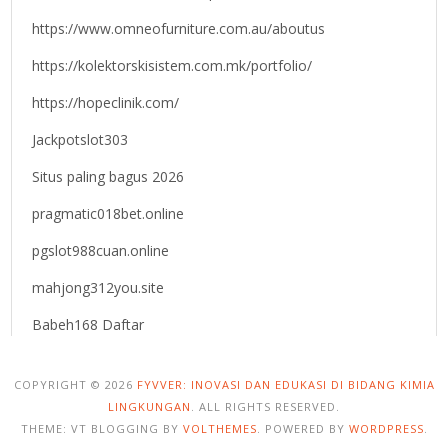
https://www.omneofurniture.com.au/aboutus
https://kolektorskisistem.com.mk/portfolio/
https://hopeclinik.com/
Jackpotslot303
Situs paling bagus 2026
pragmatic018bet.online
pgslot988cuan.online
mahjong312you.site
Babeh168 Daftar
COPYRIGHT © 2026
FYVVER: INOVASI DAN EDUKASI DI BIDANG KIMIA
LINGKUNGAN
. ALL RIGHTS RESERVED.
THEME: VT BLOGGING BY
VOLTHEMES
. POWERED BY
WORDPRESS
.