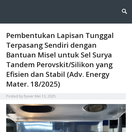
Fyvver menghadirkan inovasi dan edukasi di bidang kimia lingkungan,
Fyvver: Inovasi dan Edukasi di
membahas solusi ilmiah untuk menjaga alam melalui teknologi, riset, dan
kesadaran berkelanjutan.
Bidang Kimia Lingkungan
Pembentukan Lapisan Tunggal
Terpasang Sendiri dengan
Bantuan Misel untuk Sel Surya
Tandem Perovskit/Silikon yang
Efisien dan Stabil (Adv. Energy
Mater. 18/2025)
Posted by
fyvver
Mei 13, 2025