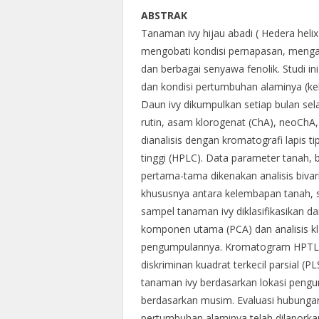
ABSTRAK
Tanaman ivy hijau abadi ( Hedera helix
mengobati kondisi pernapasan, mengan
dan berbagai senyawa fenolik. Studi in
dan kondisi pertumbuhan alaminya (kele
Daun ivy dikumpulkan setiap bulan sel
rutin, asam klorogenat (ChA), neoChA
dianalisis dengan kromatografi lapis ti
tinggi (HPLC). Data parameter tanah, 
pertama-tama dikenakan analisis bivar
khususnya antara kelembapan tanah, su
sampel tanaman ivy diklasifikasikan 
komponen utama (PCA) dan analisis klas
pengumpulannya. Kromatogram HPTLC di
diskriminan kuadrat terkecil parsial
tanaman ivy berdasarkan lokasi pen
berdasarkan musim. Evaluasi hubungan
pertumbuhan alaminya telah dilaporka