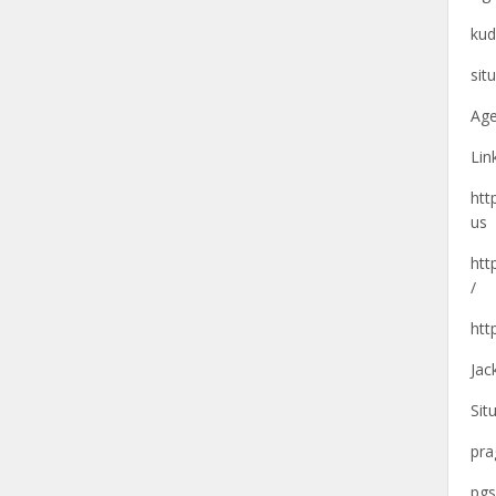
kud
sit
Age
Lin
htt
us
htt
/
htt
Jac
Sit
pra
pgs