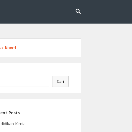
logi, riset, dan kesadaran berkelanjutan.
ngan
na Novel
i
Cari
ent Posts
didikan Kimia