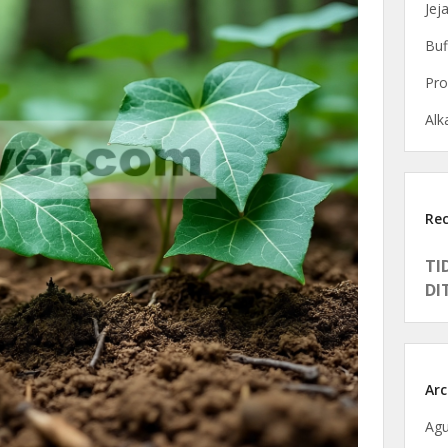
Jej
Buf
Pro
Alka
Re
TI
DI
Arc
Agu