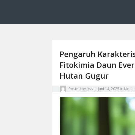
Fyvver menghadirkan inovasi dan edukasi di bid
Fyvver: Inovasi dan
Pengaruh Karakteri
Fitokimia Daun Everg
Hutan Gugur
Posted by
fyvver
Juni 14, 2025
in
Kimia