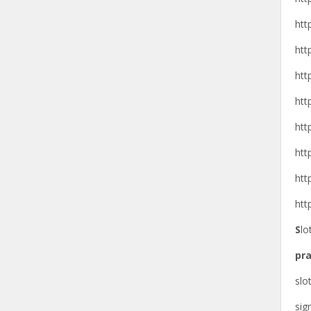
htt
htt
htt
htt
htt
htt
htt
htt
S
lo
pra
slo
si