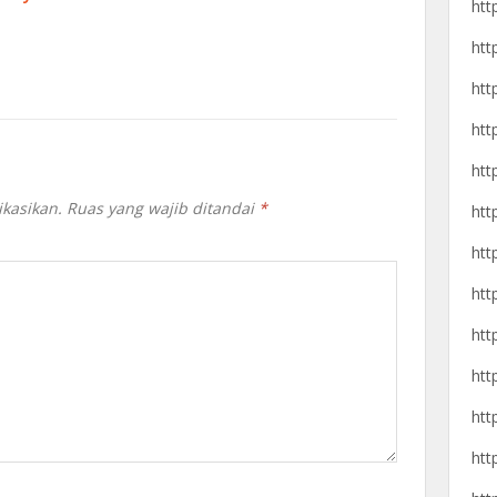
htt
htt
htt
htt
htt
ikasikan.
Ruas yang wajib ditandai
*
htt
htt
htt
htt
htt
htt
htt