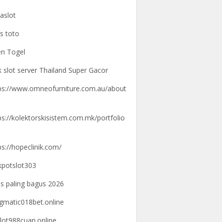
aslot
us toto
n Togel
k slot server Thailand Super Gacor
ps://www.omneofurniture.com.au/about
ps://kolektorskisistem.com.mk/portfolio
ps://hopeclinik.com/
kpotslot303
us paling bagus 2026
gmatic018bet.online
lot988cuan.online