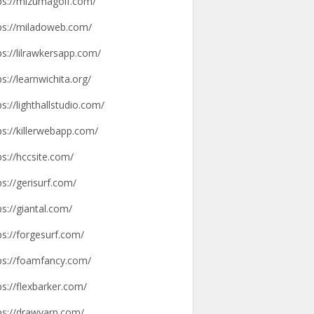
ps://mizumagolf.com/
ps://miladoweb.com/
ps://lilrawkersapp.com/
ps://learnwichita.org/
ps://lighthallstudio.com/
ps://killerwebapp.com/
ps://hccsite.com/
ps://gerisurf.com/
ps://giantal.com/
ps://forgesurf.com/
ps://foamfancy.com/
ps://flexbarker.com/
ps://drawyarn.com/