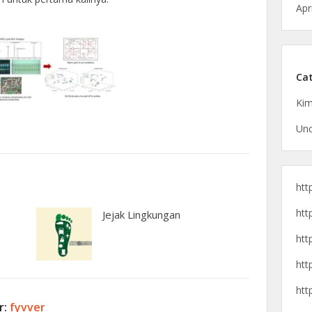
Apr
Cat
Kim
Unc
htt
htt
Jejak Lingkungan
htt
htt
htt
r:
fyvver