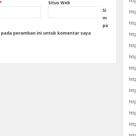
htt
*
Situs Web
Si
htt
m
htt
pa
a pada peramban ini untuk komentar saya
htt
htt
htt
htt
htt
htt
htt
htt
htt
htt