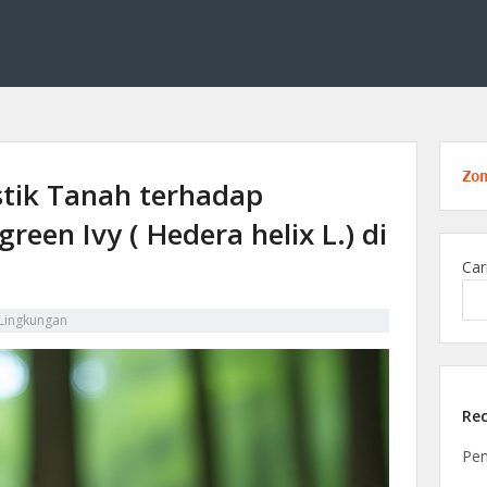
ang kimia lingkungan, membahas solusi ilmiah untuk menjaga alam melalui tekno
 Edukasi di Bidang Kimia Lingku
Zo
stik Tanah terhadap
reen Ivy ( Hedera helix L.) di
Car
 Lingkungan
Rec
Pen