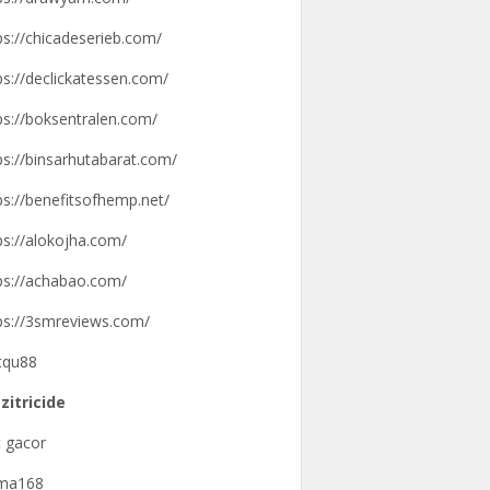
ps://chicadeserieb.com/
ps://declickatessen.com/
ps://boksentralen.com/
ps://binsarhutabarat.com/
ps://benefitsofhemp.net/
ps://alokojha.com/
ps://achabao.com/
ps://3smreviews.com/
tqu88
zitricide
t gacor
gma168