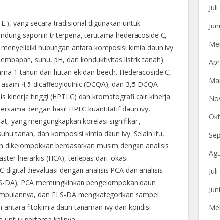
Jul
 L.), yang secara tradisional digunakan untuk
Jun
dung saponin triterpena, terutama hederacoside C,
Mei
i menyelidiki hubungan antara komposisi kimia daun ivy
mbapan, suhu, pH, dan konduktivitas listrik tanah).
Apr
ama 1 tahun dari hutan ek dan beech. Hederacoside C,
Mar
, asam 4,5-dicaffeoylquinic (DCQA), dan 3,5-DCQA
pis kinerja tinggi (HPTLC) dan kromatografi cair kinerja
No
bersama dengan hasil HPLC kuantitatif daun ivy,
Okt
iat, yang mengungkapkan korelasi signifikan,
hu tanah, dan komposisi kimia daun ivy. Selain itu,
Sep
dan dikelompokkan berdasarkan musim dengan analisis
Agu
ter hierarkis (HCA), terlepas dari lokasi
gital dievaluasi dengan analisis PCA dan analisis
Jul
 (PLS-DA); PCA memungkinkan pengelompokan daun
Jun
gumpulannya, dan PLS-DA mengkategorikan sampel
 antara fitokimia daun tanaman ivy dan kondisi
Mei
n untuk pertama kalinya.