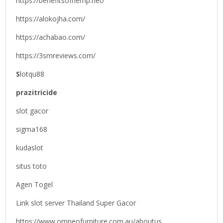
https://benefitsofhemp.net/
https://alokojha.com/
https://achabao.com/
https://3smreviews.com/
S
lotqu88
prazitricide
slot gacor
sigma168
kudaslot
situs toto
Agen Togel
Link slot server Thailand Super Gacor
https://www.omneofurniture.com.au/aboutus