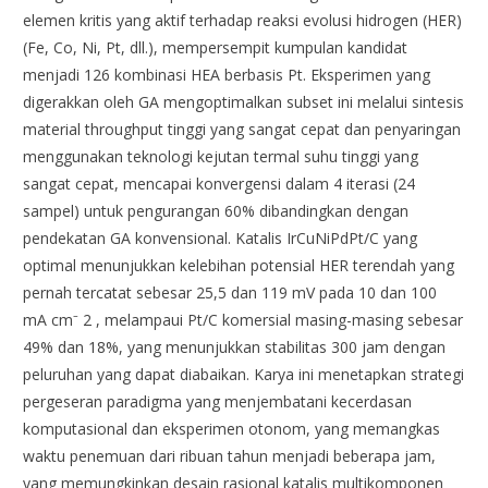
elemen kritis yang aktif terhadap reaksi evolusi hidrogen (HER)
(Fe, Co, Ni, Pt, dll.), mempersempit kumpulan kandidat
menjadi 126 kombinasi HEA berbasis Pt. Eksperimen yang
digerakkan oleh GA mengoptimalkan subset ini melalui sintesis
material throughput tinggi yang sangat cepat dan penyaringan
menggunakan teknologi kejutan termal suhu tinggi yang
sangat cepat, mencapai konvergensi dalam 4 iterasi (24
sampel) untuk pengurangan 60% dibandingkan dengan
pendekatan GA konvensional. Katalis IrCuNiPdPt/C yang
optimal menunjukkan kelebihan potensial HER terendah yang
pernah tercatat sebesar 25,5 dan 119 mV pada 10 dan 100
mA cm⁻ 2 , melampaui Pt/C komersial masing-masing sebesar
49% dan 18%, yang menunjukkan stabilitas 300 jam dengan
peluruhan yang dapat diabaikan. Karya ini menetapkan strategi
pergeseran paradigma yang menjembatani kecerdasan
komputasional dan eksperimen otonom, yang memangkas
waktu penemuan dari ribuan tahun menjadi beberapa jam,
yang memungkinkan desain rasional katalis multikomponen