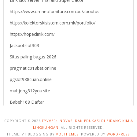
Link slot server Thailand Super Gacor
https://www.omneofurniture.com.au/aboutus
https://kolektorskisistem.com.mk/portfolio/
https://hopeclinik.com/
Jackpotslot303
Situs paling bagus 2026
pragmatic018bet.online
pgslot988cuan.online
mahjong312you.site
Babeh168 Daftar
COPYRIGHT © 2026
FYVVER: INOVASI DAN EDUKASI DI BIDANG KIMIA
LINGKUNGAN
. ALL RIGHTS RESERVED.
THEME: VT BLOGGING BY
VOLTHEMES
. POWERED BY
WORDPRESS
.