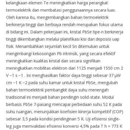
kelangkaan elemen Te meningkatkan harga perangkat
termoelektrik dan membatasi penggunaannya secara luas.
Oleh karena itu, mengembangkan bahan termoelektrik
berkinerja tinggi dan berbiaya rendah merupakan fokus utama
di bidang ini. Dalam pekerjaan ini, kristal PbSe tipe-n berkinerja
tinggi dikembangkan melalui plainifikasi kisi dan deposisi uap
fisik. Menambahkan sejumlah kecil Sn ditemukan untuk
mengimbangi kekosongan Pb intrinsik, yang secara efektif
meningkatkan kualitas kristal dan secara signifikan
meningkatkan mobilitas elektron dari 1125 menjadi 1550 cm 2
V −1 s −1 . Ini menghasilkan faktor daya tinggi sebesar 37 µW
cm −1 K −2 pada suhu kamar untuk kristal PbSe, mengubah
bahan termoelektrik pembangkit daya suhu menengah
tradisional ini menjadi bahan pendingin solid-state. Modul
berbasis PbSe 7-pasang mencapai perbedaan suhu 52 K pada
suhu ruangan, menunjukkan koefisien kinerja kompetitif (COP)
sebesar 3,5 pada kondisi pendinginan 5 K. Uji efisiensi single-
leg juga memvalidasi efisiensi konversi 4,5% pada T h = 773 K