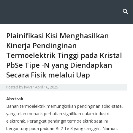
Fyvver menghadirkan inovasi dan edukasi di bidang kimia lingkungan,
Fyvver: Inovasi dan Edukasi di
membahas solusi ilmiah untuk menjaga alam melalui teknologi, riset, dan
kesadaran berkelanjutan.
Bidang Kimia Lingkungan
Plainifikasi Kisi Menghasilkan
Kinerja Pendinginan
Termoelektrik Tinggi pada Kristal
PbSe Tipe -N yang Diendapkan
Secara Fisik melalui Uap
Posted by
fyvver
April 16, 2025
Abstrak
Bahan termoelektrik memungkinkan pendinginan solid-state,
yang telah menarik perhatian signifikan dalam industri
elektronik. Perangkat pendingin termoelektrik saat ini
bergantung pada paduan Bi 2 Te 3 yang canggih . Namun,