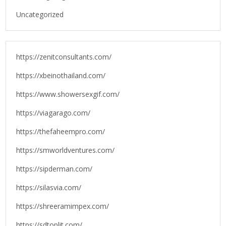
Uncategorized
https://zenitconsultants.com/
https://xbeinothailand.com/
https://www.showersexgif.com/
https://viagarago.com/
https://thefaheempro.com/
https://smworldventures.com/
https://sipderman.com/
https://silasvia.com/
https://shreeramimpex.com/
https://sdtoplit.com/