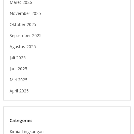
Maret 2026
November 2025
Oktober 2025
September 2025
Agustus 2025
Juli 2025
Juni 2025
Mei 2025
April 2025
Categories
Kimia Lingkungan