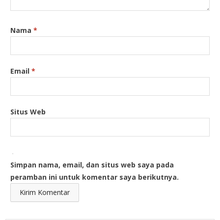
Nama
*
Email
*
Situs Web
Simpan nama, email, dan situs web saya pada
peramban ini untuk komentar saya berikutnya.