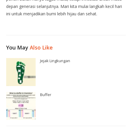
depan generasi selanjutnya. Mari kita mulai langkah kecil hari
ini untuk menjadikan bumi lebih hijau dan sehat.
You May
Also Like
Jejak Lingkungan
Buffer