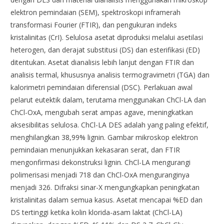
elektron pemindaian (SEM), spektroskopi inframerah
transformasi Fourier (FTIR), dan pengukuran indeks
kristalinitas (CrI). Selulosa asetat diproduksi melalui asetilasi
heterogen, dan derajat substitusi (DS) dan esterifikasi (ED)
ditentukan. Asetat dianalisis lebih lanjut dengan FTIR dan
analisis termal, khususnya analisis termogravimetri (TGA) dan
kalorimetri pemindaian diferensial (DSC). Perlakuan awal
pelarut eutektik dalam, terutama menggunakan ChCl-LA dan
ChCl-OxA, mengubah serat ampas agave, meningkatkan
aksesibilitas selulosa. ChCl-LA DES adalah yang paling efektif,
menghilangkan 38,99% lignin. Gambar mikroskop elektron
pemindaian menunjukkan kekasaran serat, dan FTIR
mengonfirmasi dekonstruksi lignin. ChCl-LA mengurangi
polimerisasi menjadi 718 dan ChCl-OxA menguranginya
menjadi 326. Difraksi sinar-X mengungkapkan peningkatan
kristalinitas dalam semua kasus. Asetat mencapai %ED dan
DS tertinggi ketika kolin klorida-asam laktat (ChCl-LA)