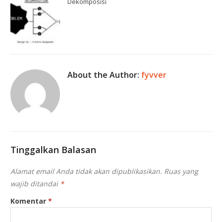
Dekomposisi
About the Author:
fyvver
Tinggalkan Balasan
Alamat email Anda tidak akan dipublikasikan.
Ruas yang
wajib ditandai
*
Komentar
*