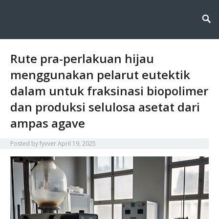
Fyvver menghadirkan inovasi dan edukasi di bidang kimia lingkungan,
Fyvver: Inovasi dan Edukasi di
membahas solusi ilmiah untuk menjaga alam melalui teknologi, riset, dan
kesadaran berkelanjutan.
Bidang Kimia Lingkungan
Rute pra-perlakuan hijau
menggunakan pelarut eutektik
dalam untuk fraksinasi biopolimer
dan produksi selulosa asetat dari
ampas agave
Posted by
fyvver
April 19, 2025