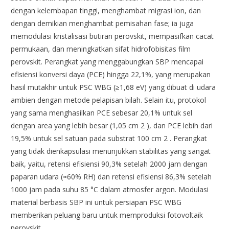
dengan kelembapan tinggi, menghambat migrasi ion, dan
dengan demikian menghambat pemisahan fase; ia juga
memodulasi kristalisasi butiran perovskit, mempasifkan cacat
permukaan, dan meningkatkan sifat hidrofobisitas film
perovskit. Perangkat yang menggabungkan SBP mencapai
efisiensi konversi daya (PCE) hingga 22,1%, yang merupakan
hasil mutakhir untuk PSC WBG (≥1,68 eV) yang dibuat di udara
ambien dengan metode pelapisan bilah. Selain itu, protokol
yang sama menghasilkan PCE sebesar 20,1% untuk sel
dengan area yang lebih besar (1,05 cm 2 ), dan PCE lebih dari
19,5% untuk sel satuan pada substrat 100 cm 2 . Perangkat
yang tidak dienkapsulasi menunjukkan stabilitas yang sangat
baik, yaitu, retensi efisiensi 90,3% setelah 2000 jam dengan
paparan udara (≈60% RH) dan retensi efisiensi 86,3% setelah
1000 jam pada suhu 85 °C dalam atmosfer argon. Modulasi
material berbasis SBP ini untuk persiapan PSC WBG
memberikan peluang baru untuk memproduksi fotovoltaik
perovskit.