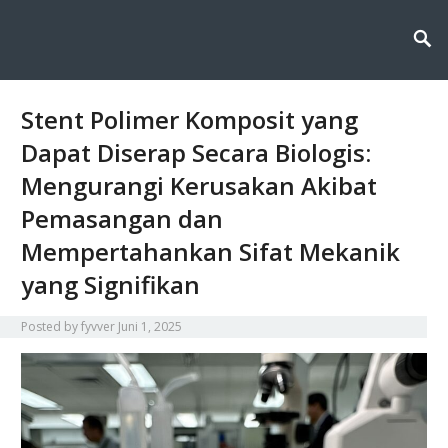
Fyvver menghadirkan inovasi dan edukasi di bidang kimia lingkungan,
Fyvver: Inovasi dan Edukasi di
membahas solusi ilmiah untuk menjaga alam melalui teknologi, riset, dan
kesadaran berkelanjutan.
Bidang Kimia Lingkungan
Stent Polimer Komposit yang
Dapat Diserap Secara Biologis:
Mengurangi Kerusakan Akibat
Pemasangan dan
Mempertahankan Sifat Mekanik
yang Signifikan
Posted by
fyvver
Juni 1, 2025